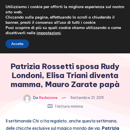
Utilizziamo i cookie per offrirti la migliore esperienza sul nostro
sito web.
Cliccando sulla pagina, effettuando lo scroll o chiudendo il
banner, presti il consenso all’uso di tutti i cookie
Puoi scoprire di più su quali cookie stiamo utilizzando o come
disattivarli nelle
impostazioni
.
Cronaca rosa, costume e
Accetta
società
Patrizia Rossetti sposa Rudy
Londoni, Elisa Triani diventa
mamma, Mauro Zarate papà
Da
Redazione
Settembre 21, 2011
1 lettura minima
Il settimanale
Chi
ci ha regalato, anche questa settimana,
delle chicche esclusive sul magico mondo dei vip.
Patrizia