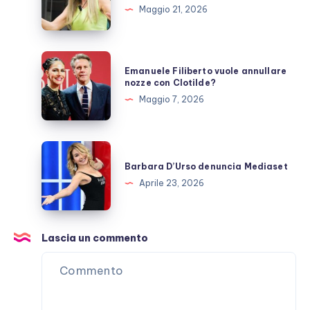
carriera
Maggio 21, 2026
televisiva
dopo
GFVip?
Emanuele
Emanuele Filiberto vuole annullare
Filiberto
nozze con Clotilde?
vuole
Maggio 7, 2026
annullare
nozze
con
Barbara
Clotilde?
D’Urso
Barbara D’Urso denuncia Mediaset
denuncia
Aprile 23, 2026
Mediaset
Lascia un commento