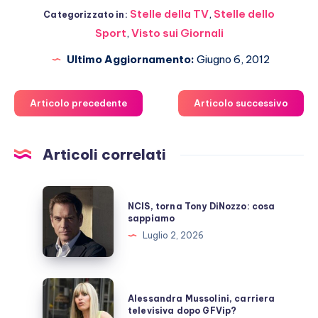
Stelle della TV
,
Stelle dello
Categorizzato in:
Sport
,
Visto sui Giornali
Ultimo Aggiornamento:
Giugno 6, 2012
Articolo precedente
Articolo successivo
Articoli correlati
NCIS,
NCIS, torna Tony DiNozzo: cosa
torna
sappiamo
Tony
Luglio 2, 2026
DiNozzo:
cosa
sappiamo
Alessandra
Alessandra Mussolini, carriera
Mussolini,
televisiva dopo GFVip?