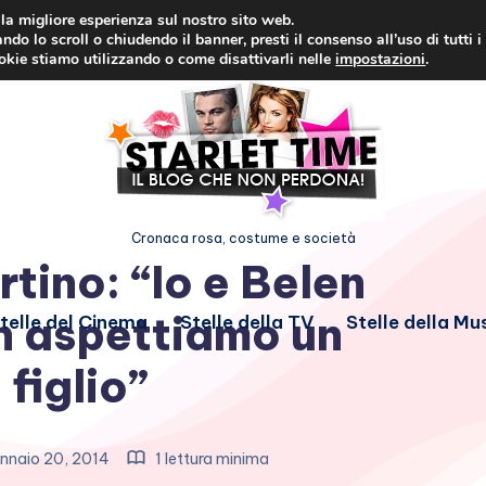
i la migliore esperienza sul nostro sito web.
ndo lo scroll o chiudendo il banner, presti il consenso all’uso di tutti i
ookie stiamo utilizzando o come disattivarli nelle
impostazioni
.
Cronaca rosa, costume e società
tino: “Io e Belen
n aspettiamo un
telle del Cinema
Stelle della TV
Stelle della Mu
 figlio”
nnaio 20, 2014
1 lettura minima