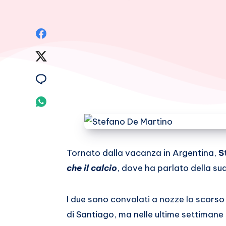
Condividi
su
Condividi
Facebook
su
Condividi
Twitter
su
Condividi
Email
su
Whatsapp
Tornato dalla vacanza in Argentina,
S
che il calcio
, dove ha parlato della su
I due sono convolati a nozze lo scorso
di Santiago, ma nelle ultime settimane 