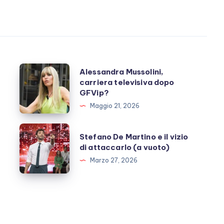
Alessandra
Alessandra Mussolini,
carriera televisiva dopo
Mussolini,
GFVip?
carriera
Maggio 21, 2026
televisiva
dopo
Stefano
Stefano De Martino e il vizio
GFVip?
De
di attaccarlo (a vuoto)
Martino
Marzo 27, 2026
e
il
vizio
di