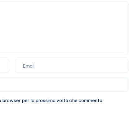
attaccarlo
(a
vuoto)
sto browser per la prossima volta che commento.