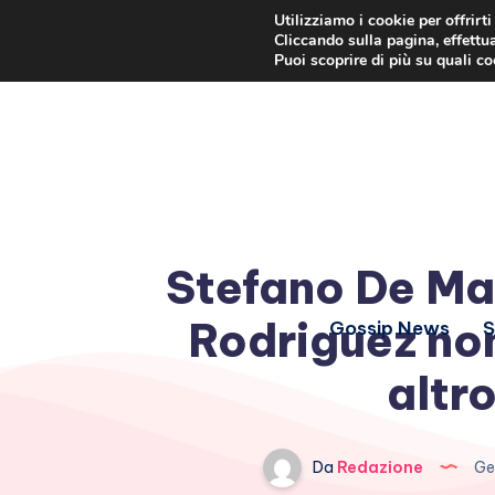
Utilizziamo i cookie per offrirt
Cliccando sulla pagina, effettua
Puoi scoprire di più su quali c
Stefano De Mar
Rodriguez no
Gossip News
S
altro
Da
Redazione
Ge