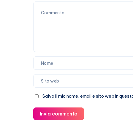
Salva il mio nome, email e sito web in que
Invia commento