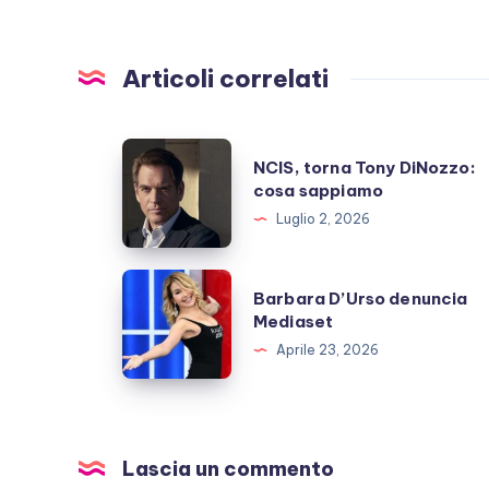
Articoli correlati
NCIS,
NCIS, torna Tony DiNozzo:
torna
cosa sappiamo
Tony
Luglio 2, 2026
DiNozzo:
cosa
Barbara
Barbara D’Urso denuncia
sappiamo
D’Urso
Mediaset
denuncia
Aprile 23, 2026
Mediaset
Lascia un commento