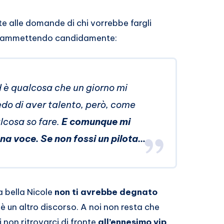
te alle domande di chi vorrebbe fargli
 pur ammettendo candidamente:
 è qualcosa che un giorno mi
do di aver talento, però, come
lcosa so fare.
E comunque mi
na voce. Se non fossi un pilota…
a bella Nicole
non ti avrebbe degnato
 un altro discorso. A noi non resta che
 non ritrovarci di fronte
all’ennesimo vip