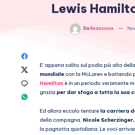
Lewis Hamilto
Da
Redazione
Nov
Condividi
E’ appena salito sul podio più alto dell
su
Condividi
mondiale
con la McLaren e battendo pil
Facebook
su
Condividi
Hamilton
è in un periodo veramente m
grazia
per dar sfogo a tutta la sua 
Twitter
su
Condividi
Email
su
Ed allora eccolo tentare
la carriera 
della compagna,
Nicole Scherzinger,
Whatsapp
la pagnotta quotidiana. Le voci arrivan