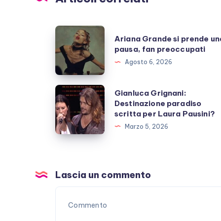
Ariana
Ariana Grande si prende un
Grande
pausa, fan preoccupati
si
Agosto 6, 2026
prende
una
Gianluca
Gianluca Grignani:
pausa,
Destinazione paradiso
Grignani:
scritta per Laura Pausini?
fan
Destinazione
Marzo 5, 2026
preoccupati
paradiso
scritta
per
Laura
Lascia un commento
Pausini?