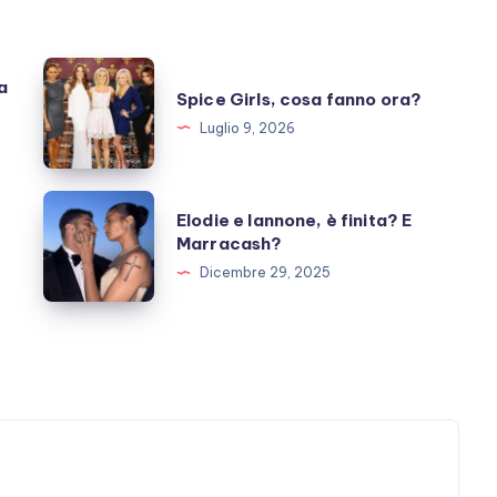
Spice
a
Spice Girls, cosa fanno ora?
Girls,
Luglio 9, 2026
cosa
fanno
ora?
Elodie
Elodie e Iannone, è finita? E
e
Marracash?
Iannone,
Dicembre 29, 2025
è
finita?
E
Marracash?