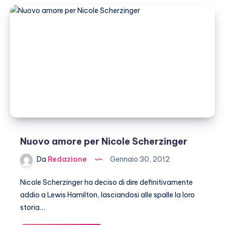
può
stare
senza
Lewis
Hamilton
Nuovo amore per Nicole Scherzinger
Da
Redazione
Gennaio 30, 2012
Nicole Scherzinger ha deciso di dire definitivamente
addio a Lewis Hamilton, lasciandosi alle spalle la loro
storia…