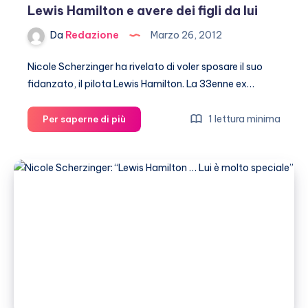
Lewis Hamilton e avere dei figli da lui
Da
Redazione
Marzo 26, 2012
Nicole Scherzinger ha rivelato di voler sposare il suo
fidanzato, il pilota Lewis Hamilton. La 33enne ex…
Nicole
1 lettura minima
Per saperne di più
Scherzinger
vorrebbe
sposare
Lewis
Hamilton
e
avere
dei
figli
da
lui