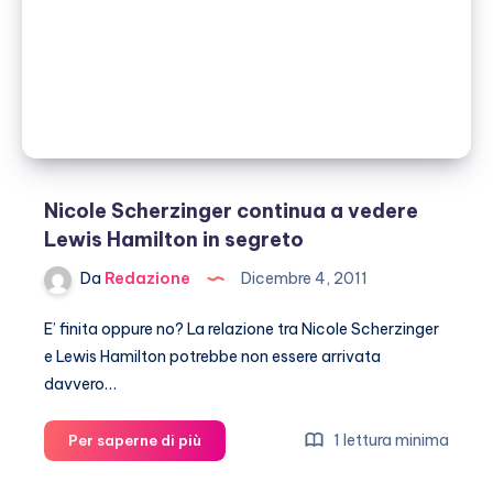
Nicole Scherzinger continua a vedere
Lewis Hamilton in segreto
Da
Redazione
Dicembre 4, 2011
E’ finita oppure no? La relazione tra Nicole Scherzinger
e Lewis Hamilton potrebbe non essere arrivata
davvero…
Nicole
1 lettura minima
Per saperne di più
Scherzinger
continua