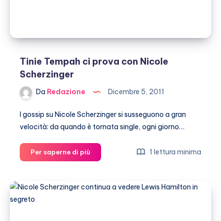
Tinie Tempah ci prova con Nicole
Scherzinger
Da
Redazione
Dicembre 5, 2011
I gossip su Nicole Scherzinger si susseguono a gran
velocità: da quando è tornata single, ogni giorno…
Tinie
1 lettura minima
Per saperne di più
Tempah
ci
prova
con
Nicole
Scherzinger