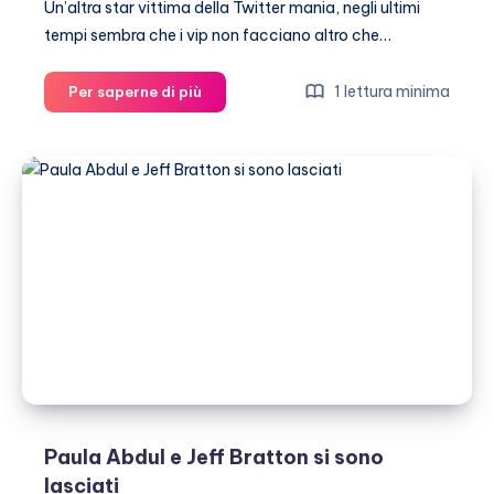
Un’altra star vittima della Twitter mania, negli ultimi
tempi sembra che i vip non facciano altro che…
Nicole
1 lettura minima
Per saperne di più
Scherzinger
posta
su
Twitter
le
sue
foto
appena
uscita
dalla
doccia
Paula Abdul e Jeff Bratton si sono
lasciati