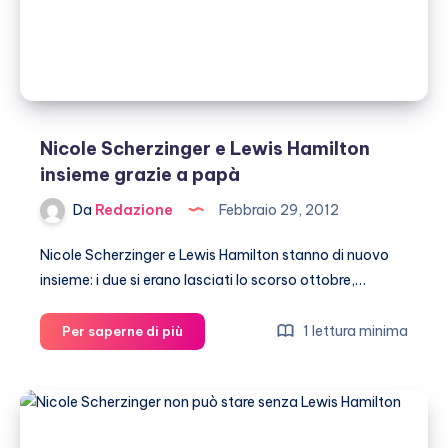
Nicole Scherzinger e Lewis Hamilton
insieme grazie a papà
Da
Redazione
Febbraio 29, 2012
Nicole Scherzinger e Lewis Hamilton stanno di nuovo
insieme: i due si erano lasciati lo scorso ottobre,…
Nicole
1 lettura minima
Per saperne di più
Scherzinger
e
Lewis
Hamilton
insieme