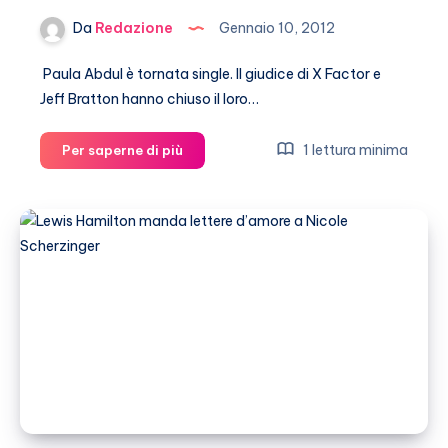
Da
Redazione
Gennaio 10, 2012
Paula Abdul è tornata single. Il giudice di X Factor e
Jeff Bratton hanno chiuso il loro…
Paula
1 lettura minima
Per saperne di più
Abdul
e
Jeff
Bratton
si
sono
lasciati