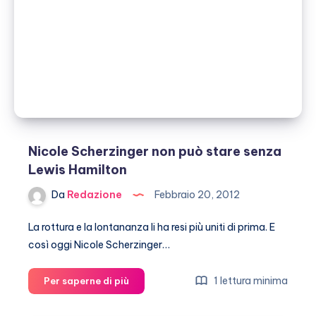
grazie
a
papà
Nicole Scherzinger non può stare senza
Lewis Hamilton
Da
Redazione
Febbraio 20, 2012
La rottura e la lontananza li ha resi più uniti di prima. E
così oggi Nicole Scherzinger…
Nicole
1 lettura minima
Per saperne di più
Scherzinger
non