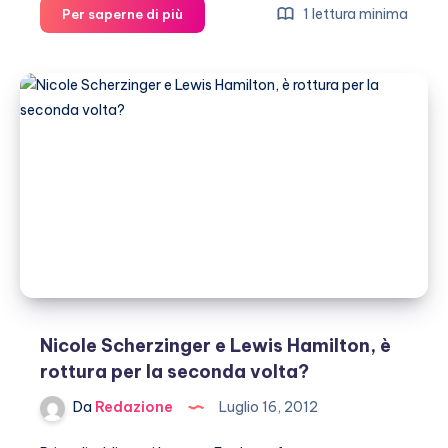
Lewis
1 lettura minima
Per saperne di più
Hamilton
chiede
perdono
a
Nicole
Scherzinger
con
fiori
e
lettere
d’amore
Nicole Scherzinger e Lewis Hamilton, è
rottura per la seconda volta?
Da
Redazione
Luglio 16, 2012