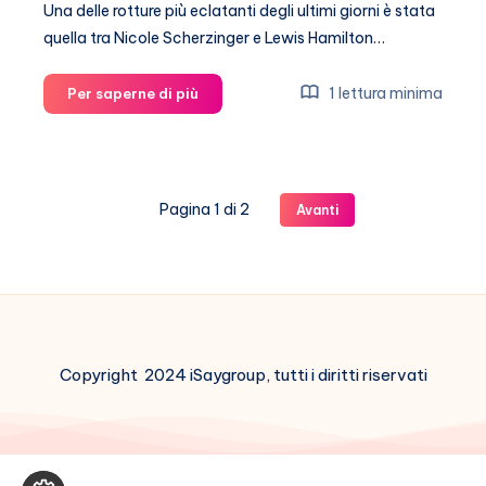
Una delle rotture più eclatanti degli ultimi giorni è stata
quella tra Nicole Scherzinger e Lewis Hamilton…
Nicole
1 lettura minima
Per saperne di più
Scherzinger:
Lewis
Hamilton
non
Pagina 1 di 2
Avanti
voleva
figli
Copyright 2024 iSaygroup, tutti i diritti riservati