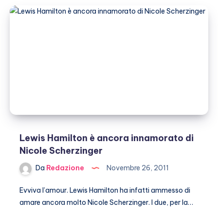
a
vedere
Lewis
Hamilton
in
segreto
Lewis Hamilton è ancora innamorato di
Nicole Scherzinger
Da
Redazione
Novembre 26, 2011
Evviva l’amour. Lewis Hamilton ha infatti ammesso di
amare ancora molto Nicole Scherzinger. I due, per la…