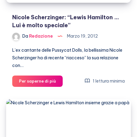
Nicole Scherzinger: “Lewis Hamilton …
Lui è molto speciale”
Da
Redazione
Marzo 19, 2012
L’ex cantante delle Pussycat Dolls, la bellissima Nicole
Scherzinger ha di recente “riacceso” la sua relazione
con…
Nicole
1 lettura minima
Per saperne di più
Scherzinger:
“Lewis
Hamilton
…
Lui
è
molto
speciale”