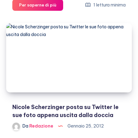
Nuovo
1 lettura minima
Per saperne di più
amore
per
Nicole
Scherzinger
Nicole Scherzinger posta su Twitter le
sue foto appena uscita dalla doccia
Da
Redazione
Gennaio 25, 2012