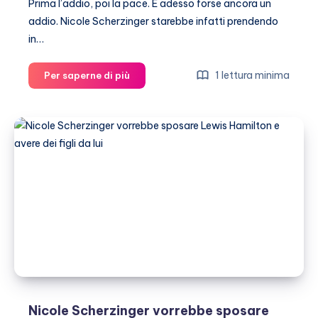
Prima l’addio, poi la pace. E adesso forse ancora un
addio. Nicole Scherzinger starebbe infatti prendendo
in…
Nicole
1 lettura minima
Per saperne di più
Scherzinger
e
Lewis
Hamilton,
è
rottura
per
la
seconda
volta?
Nicole Scherzinger vorrebbe sposare