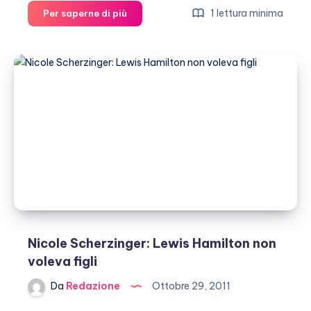
Lewis
1 lettura minima
Per saperne di più
Hamilton
è
ancora
innamorato
di
Nicole
Scherzinger
Nicole Scherzinger: Lewis Hamilton non
voleva figli
Da
Redazione
Ottobre 29, 2011