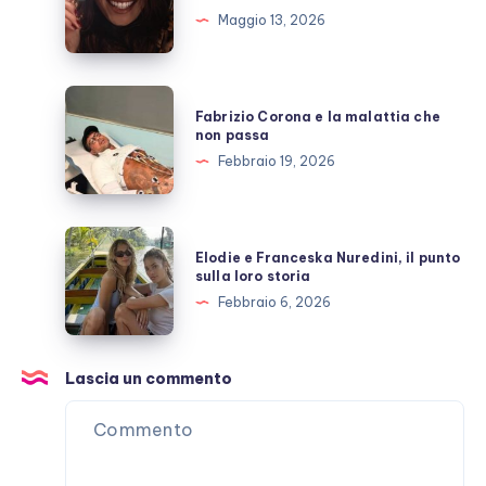
e
Maggio 13, 2026
l’amicizia
costruita
con
Fabrizio
Fabrizio Corona e la malattia che
Stefano
Corona
non passa
De
e
Febbraio 19, 2026
Martino
la
malattia
che
Elodie
Elodie e Franceska Nuredini, il punto
non
e
sulla loro storia
passa
Franceska
Febbraio 6, 2026
Nuredini,
il
punto
Lascia un commento
sulla
loro
storia