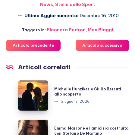
News
,
Stelle dello Sport
Ultimo Aggiornamento:
Dicembre 16, 2010
Eleonora Pedron
,
Max Biaggi
Taggato in:
Articolo precedente
Articolo successivo
Articoli correlati
Michelle
Michelle Hunziker e Giulio Berruti
Hunziker
allo scoperto
e
Giugno 17, 2026
Giulio
Berruti
allo
Emma
Emma Marrone e l’amicizia costruita
scoperto
Marrone
con Stefano De Martino