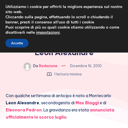
Utilizziamo i cookie per offrirti la migliore esperienza sul nostro
sito web.
Cliccando sulla pagina, effettuando lo scroll o chiudendo il
banner, presti il consenso all’uso di tutti i cookie
Puoi scoprire di più su quali cookie stiamo utilizzando o come
disattivarli nelle
impostazioni
.
Cronaca rosa, costume e
Max Biaggi papà-bis: è nato
Accetta
società
Leon Alexandre
Da
Redazione
Dicembre 16, 2010
1 lettura minima
Con qualche settimana di anticipo è nato a Montecarlo
Leon Alexandre
, secondogenito di
Max Biaggi
e di
Eleonora Pedron
. La gravidanza era stata
annunciata
ufficialmente lo scorso luglio
.