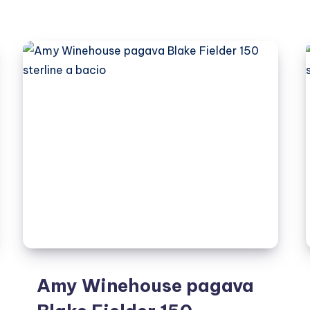
di
Amy
Winehouse
in
coma
Amy Winehouse pagava