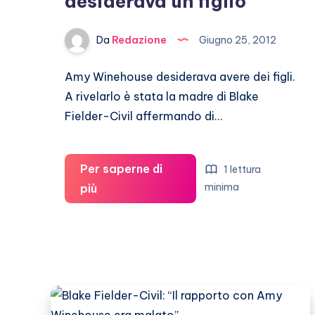
desiderava un figlio
Da
Redazione
Giugno 25, 2012
Amy Winehouse desiderava avere dei figli.
A rivelarlo è stata la madre di Blake
Fielder-Civil affermando di…
Per saperne di
1 lettura
Amy
minima
più
Winehouse
desiderava
un
figlio