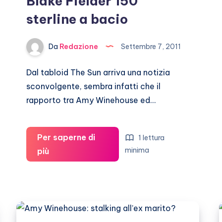
Blake Fielder 150
sterline a bacio
Da
Redazione
Settembre 7, 2011
Dal tabloid The Sun arriva una notizia
sconvolgente, sembra infatti che il
rapporto tra Amy Winehouse ed…
Per saperne di
1 lettura
Amy
minima
più
Winehouse
pagava
Blake
Fielder
150