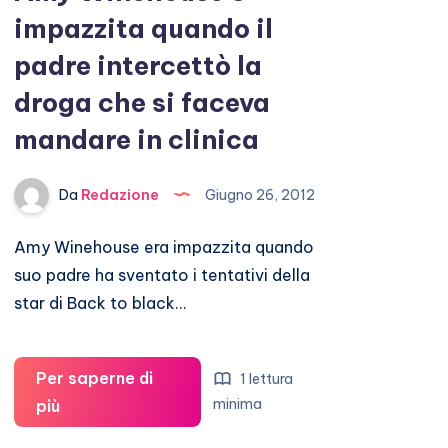
impazzita quando il
padre intercettò la
droga che si faceva
mandare in clinica
Da
Redazione
Giugno 26, 2012
Amy Winehouse era impazzita quando
suo padre ha sventato i tentativi della
star di Back to black…
Per saperne di
1 lettura
Amy
minima
più
Winehouse