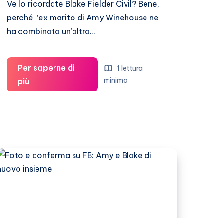
Ve lo ricordate Blake Fielder Civil? Bene,
perché l’ex marito di Amy Winehouse ne
ha combinata un’altra…
Per saperne di
1 lettura
L’ex
minima
più
di
Amy
Winehouse
arrestato
per
furto