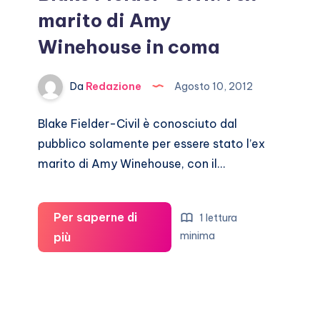
marito di Amy
Winehouse in coma
Da
Redazione
Agosto 10, 2012
Blake Fielder-Civil è conosciuto dal
pubblico solamente per essere stato l’ex
marito di Amy Winehouse, con il…
Per saperne di
1 lettura
Blake
minima
più
Fielder-
Civil:
l’ex
marito