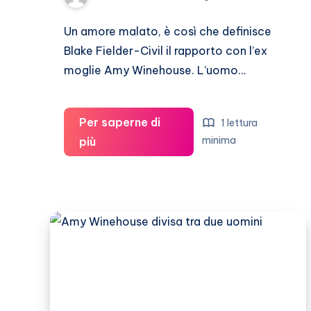
Un amore malato, è così che definisce
Blake Fielder-Civil il rapporto con l’ex
moglie Amy Winehouse. L’uomo…
Per saperne di
1 lettura
Blake
minima
più
Fielder-
Civil:
“Il
rapporto
con
Amy
Winehouse
era