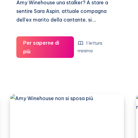
Amy Winehouse una stalker? A stare a
sentire Sara Aspin, attuale compagna
dell’ex marito della cantante, si….
Per saperne di
1 lettura
Amy
minima
più
Winehouse:
stalking
all’ex
marito?