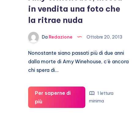
in vendita una foto che
la ritrae nuda
Da
Redazione
Ottobre 20, 2013
Nonostante siano passati più di due anni
dalla morte di Amy Winehouse, c’è ancora
chi spera di…
Per saperne di
1 lettura
Amy
minima
più
Winehouse,
messa
in
vendita