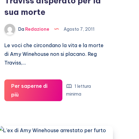
Traviss disperato per la
sua morte
Da
Redazione
Agosto 7, 2011
Le voci che circondano la vita e la morte
di Amy Winehouse non si placano. Reg
Traviss,…
Per saperne di
1 lettura
Amy
minima
più
Winehouse:
Reg
Traviss
disperato
per