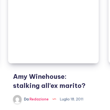
sterline
a
bacio
Amy Winehouse:
stalking all’ex marito?
Da
Redazione
Luglio 18, 2011