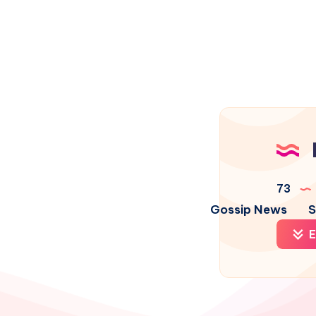
73
Gossip News
S
E