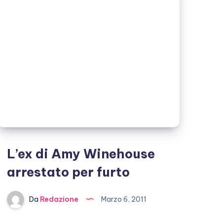
la
sua
morte
L’ex di Amy Winehouse
arrestato per furto
Da
Redazione
Marzo 6, 2011