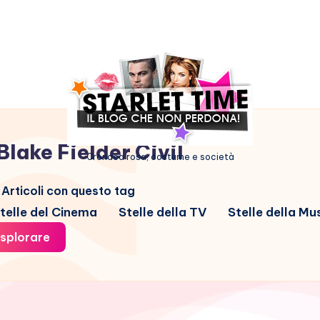
Blake Fielder Civil
Cronaca rosa, costume e società
Articoli con questo tag
telle del Cinema
Stelle della TV
Stelle della Mu
splorare