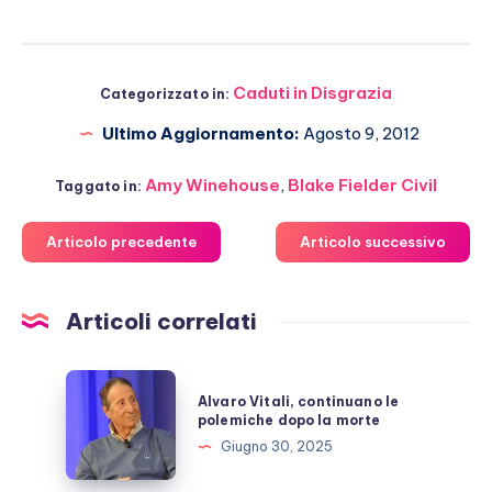
Caduti in Disgrazia
Categorizzato in:
Ultimo Aggiornamento:
Agosto 9, 2012
Amy Winehouse
,
Blake Fielder Civil
Taggato in:
Articolo precedente
Articolo successivo
Articoli correlati
Alvaro
Alvaro Vitali, continuano le
Vitali,
polemiche dopo la morte
continuano
Giugno 30, 2025
le
polemiche