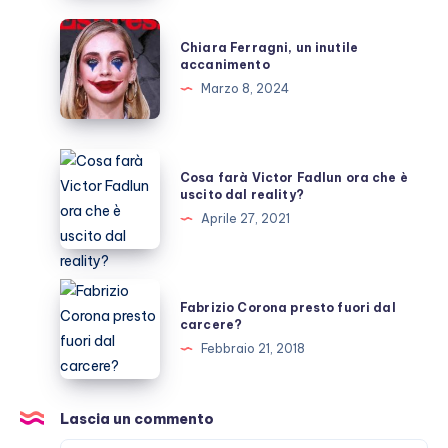
dopo
Chiara
Chiara Ferragni, un inutile
la
Ferragni,
accanimento
morte
un
Marzo 8, 2024
inutile
accanimento
Cosa
Cosa farà Victor Fadlun ora che è
farà
uscito dal reality?
Victor
Aprile 27, 2021
Fadlun
ora
che
Fabrizio
Fabrizio Corona presto fuori dal
è
Corona
carcere?
uscito
presto
Febbraio 21, 2018
dal
fuori
reality?
dal
carcere?
Lascia un commento