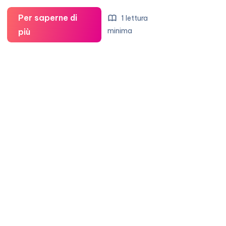
Per saperne di
1 lettura
Brigitte
minima
più
Nielsen,
lifting
in
tv!