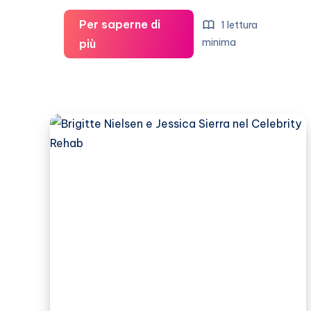
Per saperne di
1 lettura
Brigitte
minima
più
Nielsen,
tutto
cede
dopo
i
lifting!