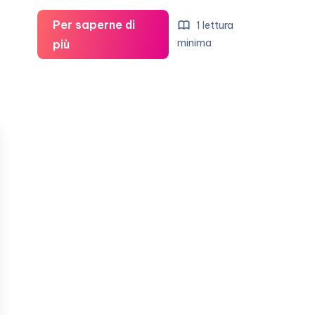
Per saperne di
1 lettura
La
minima
più
nuova
carrozzeria
di
Brigitte
Nielsen