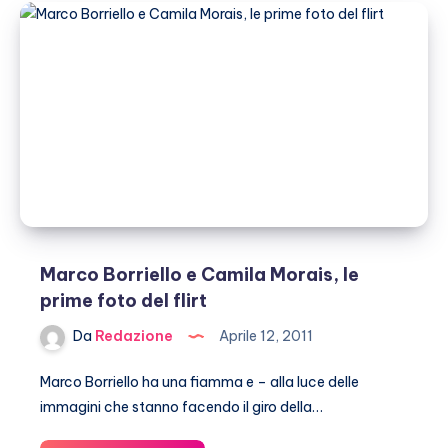
Tea
Leoni:
è
finita.
Marco
Borriello
e
Camila
Morais
resistono
Marco Borriello e Camila Morais, le
prime foto del flirt
Da
Redazione
Aprile 12, 2011
Marco Borriello ha una fiamma e – alla luce delle
immagini che stanno facendo il giro della…