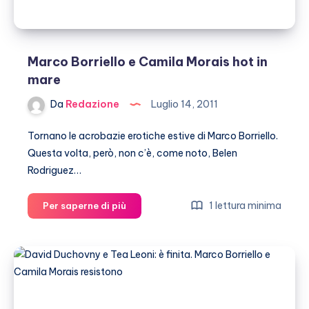
Marco Borriello e Camila Morais hot in
mare
Da
Redazione
Luglio 14, 2011
Tornano le acrobazie erotiche estive di Marco Borriello.
Questa volta, però, non c’è, come noto, Belen
Rodriguez…
Marco
1 lettura minima
Per saperne di più
Borriello
e
Camila
Morais
hot
in