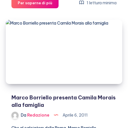
Marco
1 lettura minima
Per saperne di più
Borriello
e
Camila
Morais,
le
prime
foto
del
flirt
Marco Borriello presenta Camila Morais
alla famiglia
Da
Redazione
Aprile 6, 2011