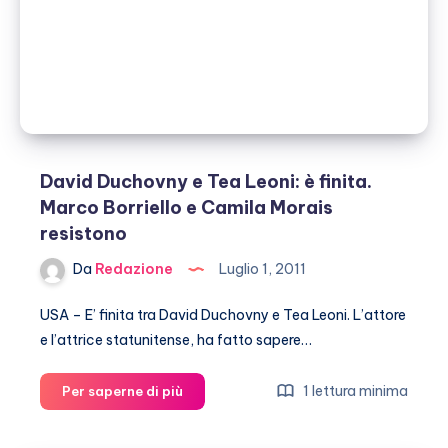
mare
David Duchovny e Tea Leoni: è finita.
Marco Borriello e Camila Morais
resistono
Da
Redazione
Luglio 1, 2011
USA – E’ finita tra David Duchovny e Tea Leoni. L’attore
e l’attrice statunitense, ha fatto sapere…
David
1 lettura minima
Per saperne di più
Duchovny
e