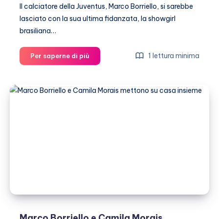
Il calciatore della Juventus, Marco Borriello, si sarebbe
lasciato con la sua ultima fidanzata, la showgirl
brasiliana…
Marco
1 lettura minima
Per saperne di più
Borriello
e
Camila
Morais
si
sono
lasciati
Marco Borriello e Camila Morais