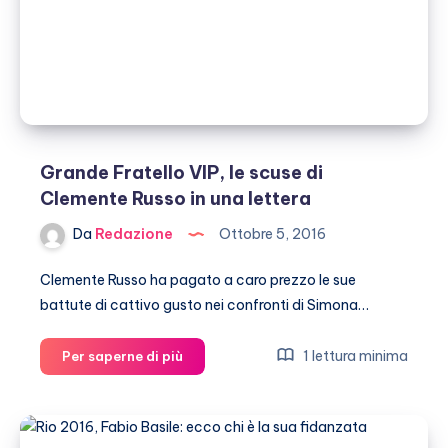
una
grande
fortuna
della
mia
vita”
Grande Fratello VIP, le scuse di
Clemente Russo in una lettera
Da
Redazione
Ottobre 5, 2016
Clemente Russo ha pagato a caro prezzo le sue
battute di cattivo gusto nei confronti di Simona…
Grande
1 lettura minima
Per saperne di più
Fratello
VIP,
le
scuse