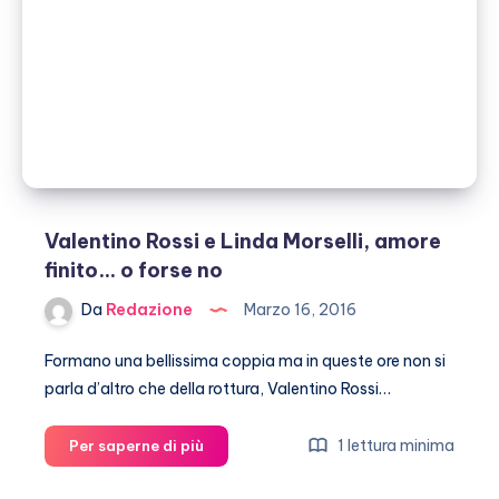
il
mio
primo
amore”
Valentino Rossi e Linda Morselli, amore
finito… o forse no
Da
Redazione
Marzo 16, 2016
Formano una bellissima coppia ma in queste ore non si
parla d’altro che della rottura, Valentino Rossi…
Valentino
1 lettura minima
Per saperne di più
Rossi
e