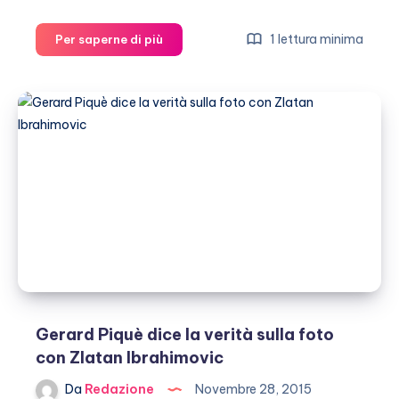
Cristiano
1 lettura minima
Per saperne di più
Ronaldo
flirta
con
Kendall
Jenner
Gerard Piquè dice la verità sulla foto
con Zlatan Ibrahimovic
Da
Redazione
Novembre 28, 2015