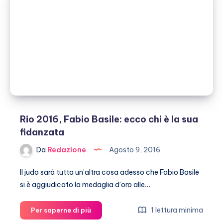
di
Clemente
Russo
in
una
lettera
Rio 2016, Fabio Basile: ecco chi è la sua
fidanzata
Da
Redazione
Agosto 9, 2016
Il judo sarà tutta un’altra cosa adesso che Fabio Basile
si è aggiudicato la medaglia d’oro alle…
Rio
1 lettura minima
Per saperne di più
2016,