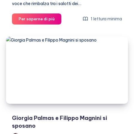
voce che rimbalza tra i salotti dei…
Totti
1 lettura minima
Per saperne di più
e
Noemi
vogliono
un
figlio?
Giorgia Palmas e Filippo Magnini si
sposano