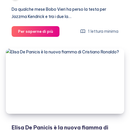
Da qualche mese Bobo Vieri ha perso la testa per
Jazzma Kendrick e tra i due la…
Bobo
1 lettura minima
Per saperne di più
Vieri
e
Jazzma
Kendrick,
la
passione
è
incontenibile
Elisa De Panicis è la nuova fiamma di