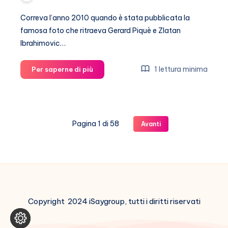
Correva l’anno 2010 quando è stata pubblicata la
famosa foto che ritraeva Gerard Piquè e Zlatan
Ibrahimovic…
Gerard
1 lettura minima
Per saperne di più
Piquè
dice
la
verità
Pagina 1 di 58
Avanti
sulla
foto
con
Zlatan
Ibrahimovic
Copyright 2024 iSaygroup, tutti i diritti riservati