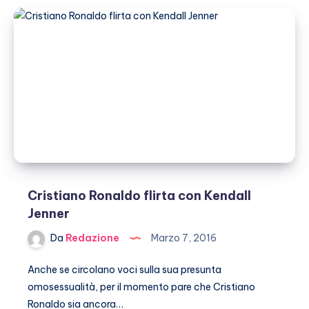
Linda
Morselli,
amore
finito…
o
forse
no
Cristiano Ronaldo flirta con Kendall
Jenner
Da
Redazione
Marzo 7, 2016
Anche se circolano voci sulla sua presunta
omosessualità, per il momento pare che Cristiano
Ronaldo sia ancora…