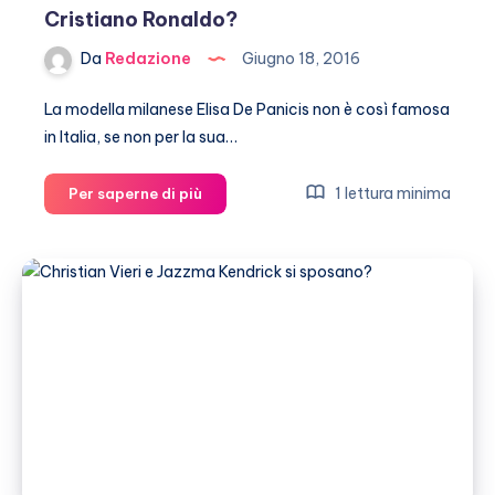
Cristiano Ronaldo?
Da
Redazione
Giugno 18, 2016
La modella milanese Elisa De Panicis non è così famosa
in Italia, se non per la sua…
Elisa
1 lettura minima
Per saperne di più
De
Panicis
è
la
nuova
fiamma
di
Cristiano
Ronaldo?