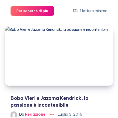
Viky
1 lettura minima
Per saperne di più
Varga,
la
sexy
fidanzata
di
Graziano
Pellè
Bobo Vieri e Jazzma Kendrick, la
passione è incontenibile
Da
Redazione
Luglio 3, 2016