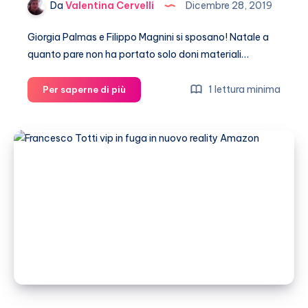
Da
Valentina Cervelli
Dicembre 28, 2019
Giorgia Palmas e Filippo Magnini si sposano! Natale a
quanto pare non ha portato solo doni materiali…
Giorgia
1 lettura minima
Per saperne di più
Palmas
e
Filippo
Magnini
si
sposano