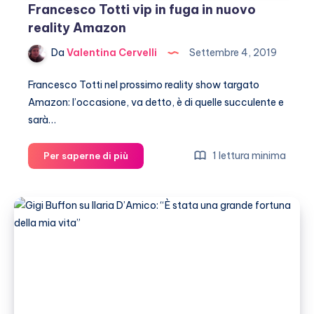
Francesco Totti vip in fuga in nuovo
reality Amazon
Da
Valentina Cervelli
Settembre 4, 2019
Francesco Totti nel prossimo reality show targato
Amazon: l’occasione, va detto, è di quelle succulente e
sarà…
Francesco
1 lettura minima
Per saperne di più
Totti
vip
in
fuga
in
nuovo
reality
Amazon