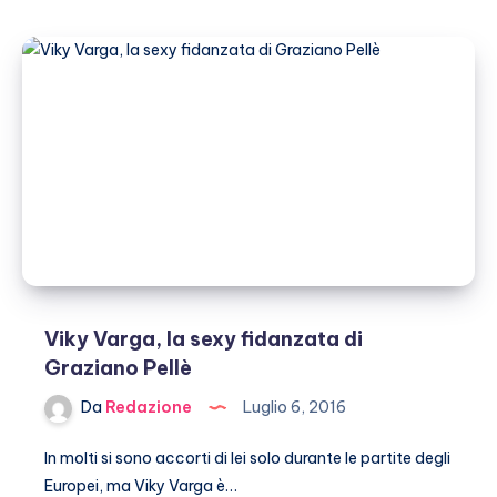
Fabio
Basile:
ecco
chi
è
la
sua
fidanzata
Viky Varga, la sexy fidanzata di
Graziano Pellè
Da
Redazione
Luglio 6, 2016
In molti si sono accorti di lei solo durante le partite degli
Europei, ma Viky Varga è…