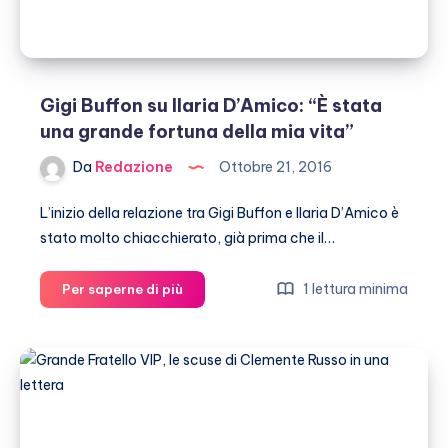
Gigi Buffon su Ilaria D’Amico: “È stata
una grande fortuna della mia vita”
Da
Redazione
Ottobre 21, 2016
L’inizio della relazione tra Gigi Buffon e Ilaria D’Amico è
stato molto chiacchierato, già prima che il…
Gigi
1 lettura minima
Per saperne di più
Buffon
su
Ilaria
D’Amico:
“È
stata