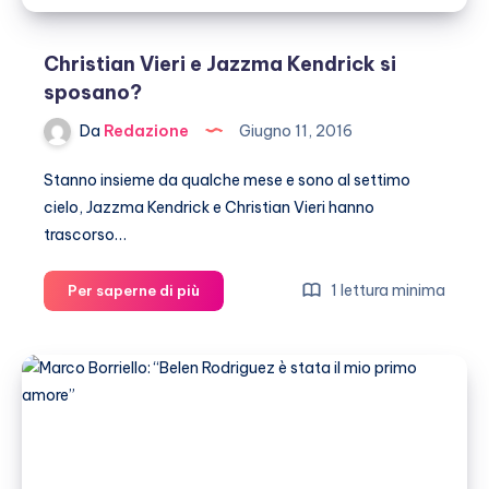
Christian Vieri e Jazzma Kendrick si
sposano?
Da
Redazione
Giugno 11, 2016
Stanno insieme da qualche mese e sono al settimo
cielo, Jazzma Kendrick e Christian Vieri hanno
trascorso…
Christian
1 lettura minima
Per saperne di più
Vieri
e
Jazzma
Kendrick
si
sposano?