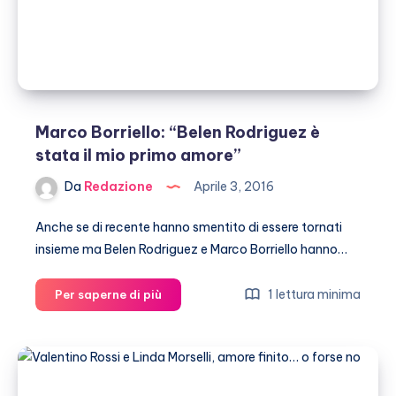
Marco Borriello: “Belen Rodriguez è
stata il mio primo amore”
Da
Redazione
Aprile 3, 2016
Anche se di recente hanno smentito di essere tornati
insieme ma Belen Rodriguez e Marco Borriello hanno…
Marco
1 lettura minima
Per saperne di più
Borriello:
“Belen
Rodriguez
è
stata