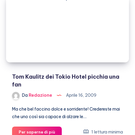
e
finisce
sotto
un
taxi
Tom Kaulitz dei Tokio Hotel picchia una
fan
Da
Redazione
Aprile 16, 2009
Ma che bel faccino dolce e sorridente! Credereste mai
che uno così sia capace di alzare le…
Tom
1 lettura minima
Per saperne di più