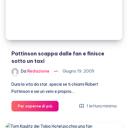
fan
Pattinson scappa dalle fan e finisce
sotto un taxi
Da
Redazione
Giugno 19, 2009
Dura la vita da star, specie se ti chiami Robert
Pattinson e sei un vero e proprio…
Pattinson
1 lettura minima
Per saperne di più
scappa
dalle
fan