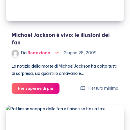
Michael Jackson è vivo: le illusioni dei
fan
Da
Redazione
Giugno 28, 2009
La notizia della morte di Michael Jackson ha colto tutti
di sorpresa, sia quanti lo amavano e…
Michael
1 lettura minima
Per saperne di più
Jackson
è
vivo:
le
illusioni
dei