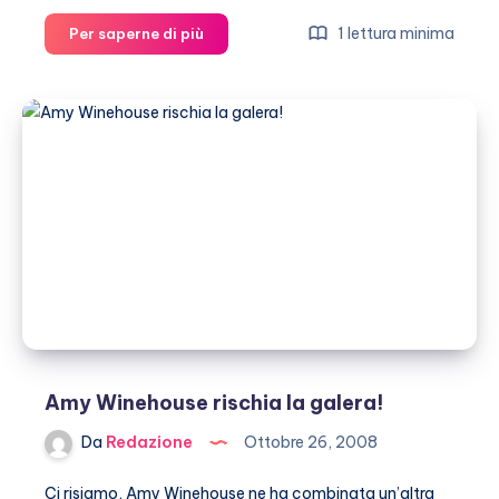
Beyoncé
1 lettura minima
Per saperne di più
ama
vestirsi
da
uomo
Amy Winehouse rischia la galera!
Da
Redazione
Ottobre 26, 2008
Ci risiamo, Amy Winehouse ne ha combinata un’altra