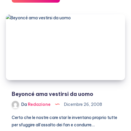
Kaulitz
dei
Tokio
Hotel
picchia
una
fan
Beyoncé ama vestirsi da uomo
Da
Redazione
Dicembre 26, 2008
Certo che le nostre care star le inventano proprio tutte
per sfuggire all’assalto dei fan e condurre…