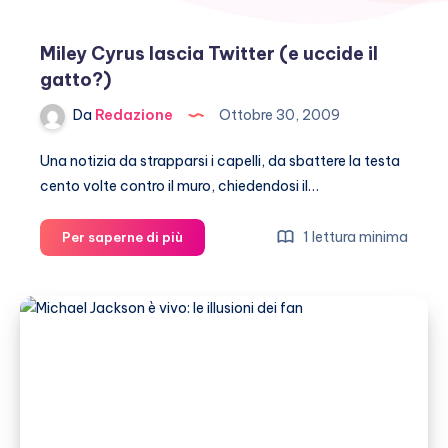
Miley Cyrus lascia Twitter (e uccide il
gatto?)
Da
Redazione
Ottobre 30, 2009
Una notizia da strapparsi i capelli, da sbattere la testa
cento volte contro il muro, chiedendosi il…
Miley
1 lettura minima
Per saperne di più
Cyrus
lascia
Twitter
(e
uccide
il
gatto?)