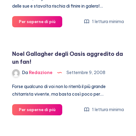
delle sue e stavolta rischia di finire in galera!…
Amy
1 lettura minima
Per saperne di più
Winehouse
rischia
la
galera!
Noel Gallagher degli Oasis aggredito da
un fan!
Da
Redazione
Settembre 9, 2008
Forse qualcuno di voi non lo riterrà il più grande
chitarrista vivente, ma basta così poco per…
Noel
1 lettura minima
Per saperne di più
Gallagher
degli
Oasis