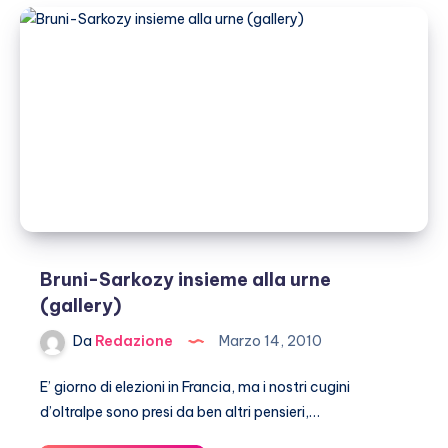
con
Veronica
(e
si
addormenta
al
summit)
Bruni-Sarkozy insieme alla urne
(gallery)
Da
Redazione
Marzo 14, 2010
E’ giorno di elezioni in Francia, ma i nostri cugini
d’oltralpe sono presi da ben altri pensieri,…