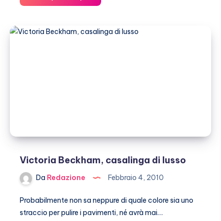
Jolie,
baci
e
abbracci
al
Super
Bowl
(gallery)
Victoria Beckham, casalinga di lusso
Da
Redazione
Febbraio 4, 2010
Probabilmente non sa neppure di quale colore sia uno
straccio per pulire i pavimenti, né avrà mai…