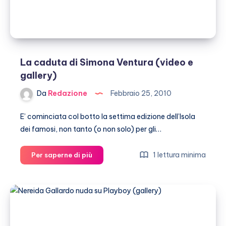
La caduta di Simona Ventura (video e
gallery)
Da
Redazione
Febbraio 25, 2010
E’ cominciata col botto la settima edizione dell’Isola
dei famosi, non tanto (o non solo) per gli…
La
1 lettura minima
Per saperne di più
caduta
di
Simona
Ventura
(video
e