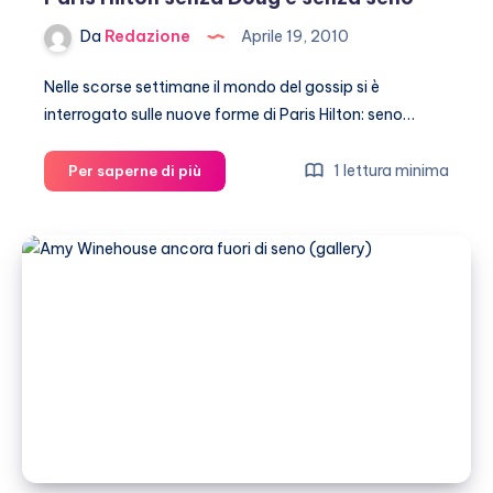
Da
Redazione
Aprile 19, 2010
Nelle scorse settimane il mondo del gossip si è
interrogato sulle nuove forme di Paris Hilton: seno…
Paris
1 lettura minima
Per saperne di più
Hilton
senza
Doug
e
senza
seno