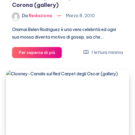
Corona (gallery)
Da
Redazione
Marzo 8, 2010
Oramai Belen Rodriguez è una vera celebrità ed ogni
sua mossa diventa motivo di gossip, sia che…
Belen
1 lettura minima
Per saperne di più
Rodriguez,
sexy
relax
senza
Corona
(gallery)