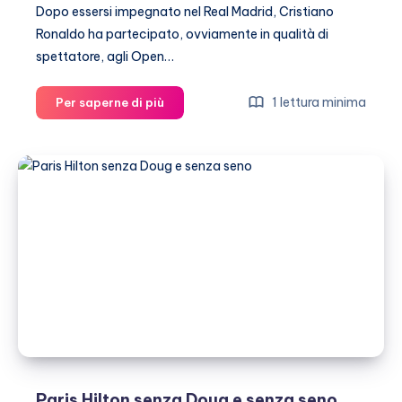
Dopo essersi impegnato nel Real Madrid, Cristiano
Ronaldo ha partecipato, ovviamente in qualità di
spettatore, agli Open…
Cristiano
1 lettura minima
Per saperne di più
Ronaldo
e
Irina
Shayk:
amore
agli
Open
di
Tennis
Paris Hilton senza Doug e senza seno