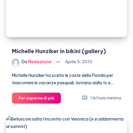
(gallery)
Michelle Hunziker in bikini (gallery)
Da
Redazione
Aprile 5, 2010
Michelle Hunziker ha scelto le coste della Florida per
trascorrere le vacanze pasquali, lontana dalla tv e…
Michelle
1 lettura minima
Per saperne di più
Hunziker
in
bikini
(gallery)