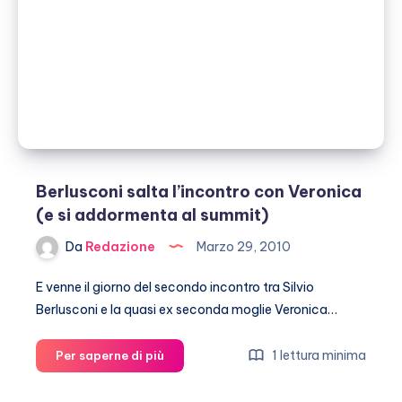
Berlusconi salta l’incontro con Veronica
(e si addormenta al summit)
Da
Redazione
Marzo 29, 2010
E venne il giorno del secondo incontro tra Silvio
Berlusconi e la quasi ex seconda moglie Veronica…
Berlusconi
1 lettura minima
Per saperne di più
salta
l’incontro