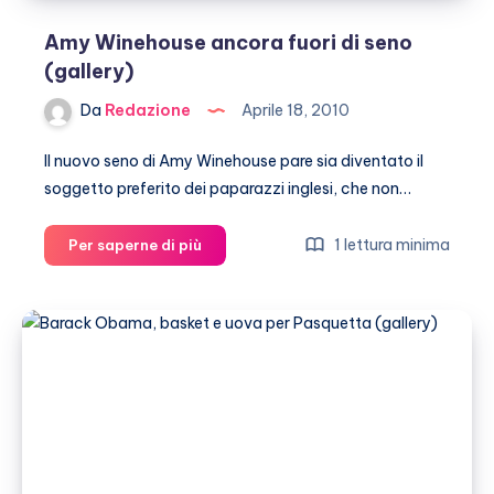
Amy Winehouse ancora fuori di seno
(gallery)
Da
Redazione
Aprile 18, 2010
Il nuovo seno di Amy Winehouse pare sia diventato il
soggetto preferito dei paparazzi inglesi, che non…
Amy
1 lettura minima
Per saperne di più
Winehouse
ancora
fuori
di
seno
(gallery)