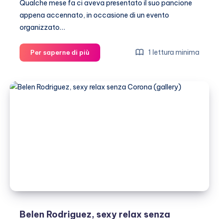
Qualche mese fa ci aveva presentato il suo pancione
appena accennato, in occasione di un evento
organizzato…
Anna
1 lettura minima
Per saperne di più
Tatangelo,
pancione
in
tv
(gallery)
Belen Rodriguez, sexy relax senza