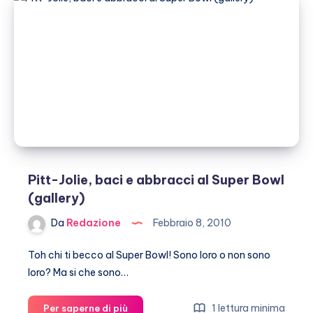
Playboy
(gallery)
Pitt-Jolie, baci e abbracci al Super Bowl
(gallery)
Da
Redazione
Febbraio 8, 2010
Toh chi ti becco al Super Bowl! Sono loro o non sono
loro? Ma si che sono…
Pitt-
1 lettura minima
Per saperne di più