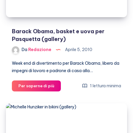
Barack Obama, basket e uova per
Pasquetta (gallery)
Da
Redazione
Aprile 5, 2010
Week end di divertimento per Barack Obama, libero da
impegni di lavoro e padrone di casa alla…
Barack
1 lettura minima
Per saperne di più
Obama,
basket
e
uova
per
Pasquetta