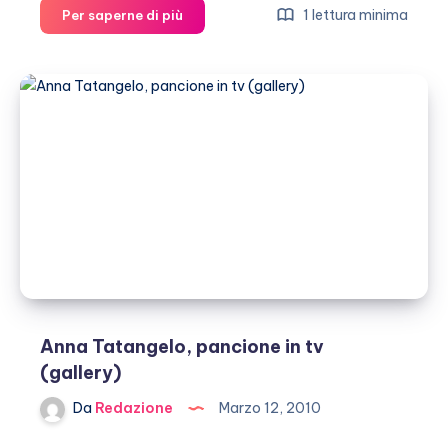
Bruni-
1 lettura minima
Per saperne di più
Sarkozy
insieme
alla
urne
(gallery)
Anna Tatangelo, pancione in tv
(gallery)
Da
Redazione
Marzo 12, 2010