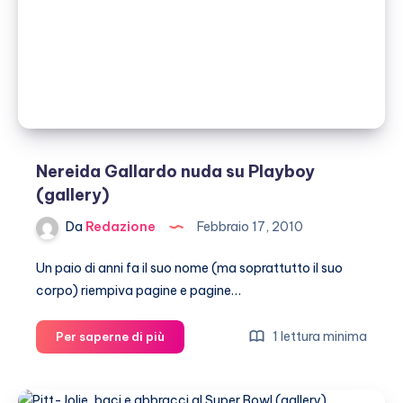
gallery)
Nereida Gallardo nuda su Playboy
(gallery)
Da
Redazione
Febbraio 17, 2010
Un paio di anni fa il suo nome (ma soprattutto il suo
corpo) riempiva pagine e pagine…
Nereida
1 lettura minima
Per saperne di più
Gallardo
nuda
su