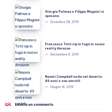
figlio?
Giorgia
Giorgia Palmas e Filippo Magnini si
Palmas
sposano
e
Dicembre 28, 2019
Filippo
Magnini
si
Francesco
Francesco Totti vip in fuga in nuovo
sposano
Totti
reality Amazon
vip
Settembre 4, 2019
in
fuga
in
Naomi
Naomi Campbell nuda nel deserto:
nuovo
Campbell
49 anni e non sentirli
reality
nuda
Giugno 16, 2019
Amazon
nel
deserto:
49
Lascia un commento
anni