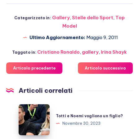
Gallery
,
Stelle dello Sport
,
Top
Categorizzato in:
Model
Ultimo Aggiornamento:
Maggio 9, 2011
Cristiano Ronaldo
,
gallery
,
Irina Shayk
Taggato in:
Articolo precedente
Articolo successivo
Articoli correlati
Totti
e
Totti e Noemi vogliono un figlio?
Noemi
Novembre 30, 2023
vogliono
un