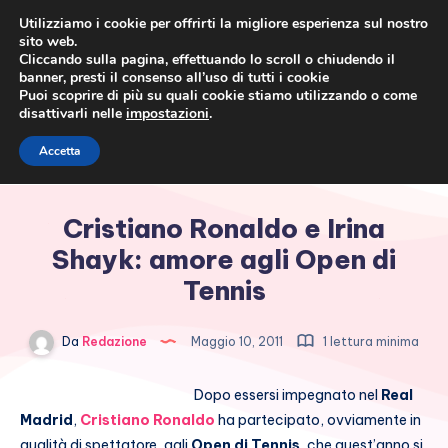
Utilizziamo i cookie per offrirti la migliore esperienza sul nostro
sito web.
Cliccando sulla pagina, effettuando lo scroll o chiudendo il
banner, presti il consenso all’uso di tutti i cookie
Puoi scoprire di più su quali cookie stiamo utilizzando o come
disattivarli nelle
impostazioni
.
Cronaca rosa, costume e
Accetta
società
Cristiano Ronaldo e Irina
Shayk: amore agli Open di
Tennis
Da
Redazione
Maggio 10, 2011
1 lettura minima
Dopo essersi impegnato nel
Real
Madrid
,
Cristiano Ronaldo
ha partecipato, ovviamente in
qualità di spettatore, agli
Open di Tennis
, che quest’anno si