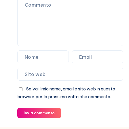
e
non
sentirli
Salva il mio nome, email e sito web in questo
browser per la prossima volta che commento.
Invia commento