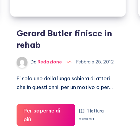
Gerard Butler finisce in
rehab
Da
Redazione
Febbraio 25, 2012
E’ solo uno della lunga schiera di attori
che in questi anni, per un motivo o per…
Per saperne di
1 lettura
Gerard
minima
più
Butler
finisce