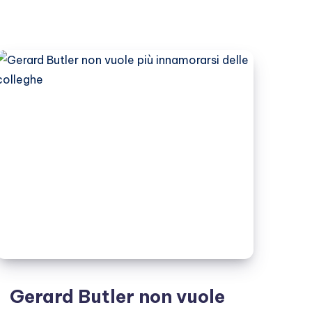
è
una
bomba
a
letto
Gerard Butler non vuole