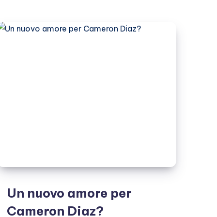
innamorarsi
delle
colleghe
Un nuovo amore per
Cameron Diaz?