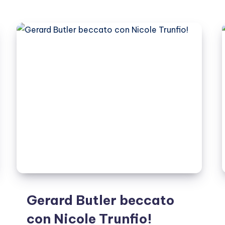
ospedale
dopo
un
incidente
di
surf
Gerard Butler beccato
con Nicole Trunfio!