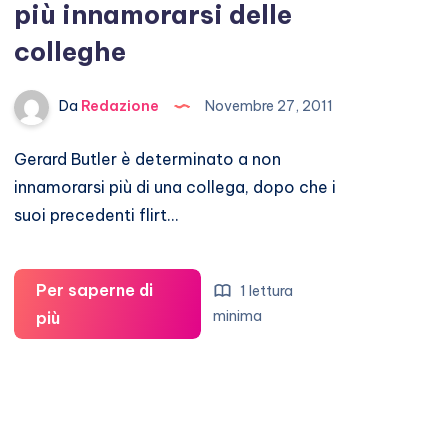
più innamorarsi delle
colleghe
Da
Redazione
Novembre 27, 2011
Gerard Butler è determinato a non
innamorarsi più di una collega, dopo che i
suoi precedenti flirt…
Per saperne di
1 lettura
Gerard
minima
più
Butler
non
vuole
più