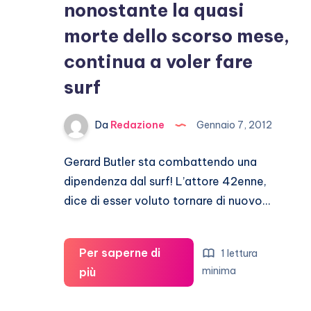
nonostante la quasi
morte dello scorso mese,
continua a voler fare
surf
Da
Redazione
Gennaio 7, 2012
Gerard Butler sta combattendo una
dipendenza dal surf! L’attore 42enne,
dice di esser voluto tornare di nuovo…
Per saperne di
1 lettura
Gerard
minima
più
Butler:
nonostante