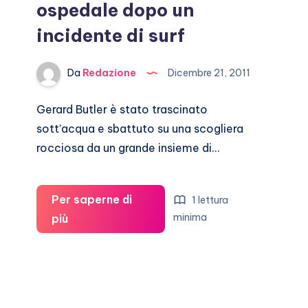
ospedale dopo un
incidente di surf
Da
Redazione
Dicembre 21, 2011
Gerard Butler è stato trascinato
sott’acqua e sbattuto su una scogliera
rocciosa da un grande insieme di…
Per saperne di
1 lettura
Gerard
minima
più
Butler
è
finito
in