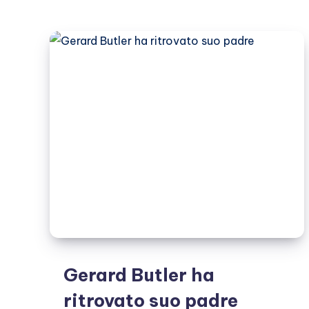
la
quasi
morte
dello
scorso
mese,
continua
a
voler
fare
surf
Gerard Butler ha
ritrovato suo padre