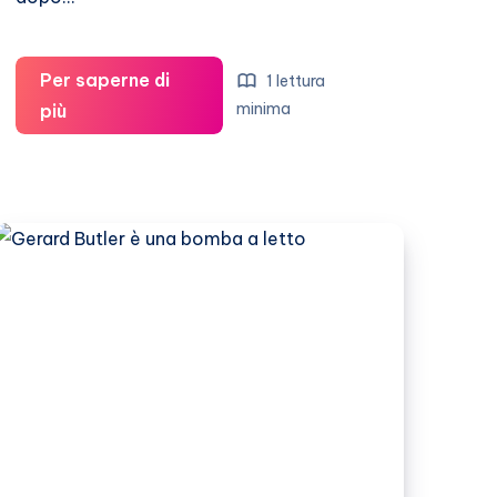
Per saperne di
1 lettura
Adrien
minima
più
Brody
attende
ancora
di
prendere
un
tè
con
Gerard
Butler