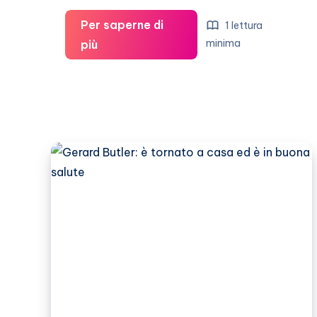
Per saperne di
1 lettura
Tutti
minima
più
i
flirt
di
Madalina
Ghenea