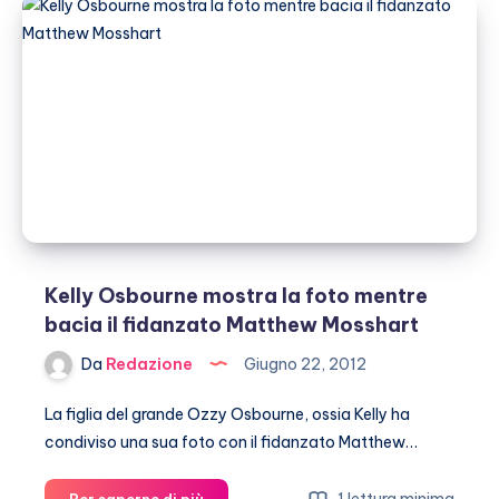
dalle
sue
tette
ridotte
Kelly Osbourne mostra la foto mentre
bacia il fidanzato Matthew Mosshart
Da
Redazione
Giugno 22, 2012
La figlia del grande Ozzy Osbourne, ossia Kelly ha
condiviso una sua foto con il fidanzato Matthew…
Kelly