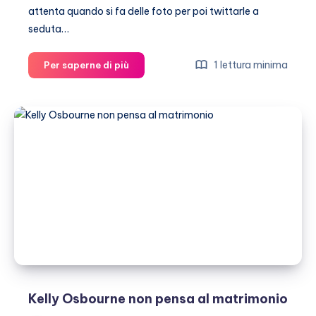
attenta quando si fa delle foto per poi twittarle a
seduta…
Kelly
1 lettura minima
Per saperne di più
Osbourne
posta
una
foto
su
Twitter
…
in
piagiama
e
senza
trucco
Kelly Osbourne non pensa al matrimonio