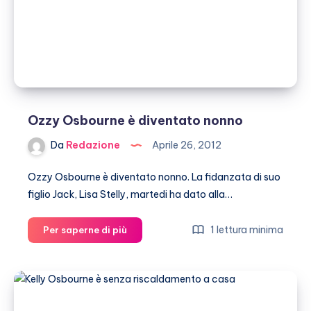
Ozzy Osbourne è diventato nonno
Da
Redazione
Aprile 26, 2012
Ozzy Osbourne è diventato nonno. La fidanzata di suo
figlio Jack, Lisa Stelly, martedi ha dato alla…
Ozzy
1 lettura minima
Per saperne di più
Osbourne
è
diventato
nonno