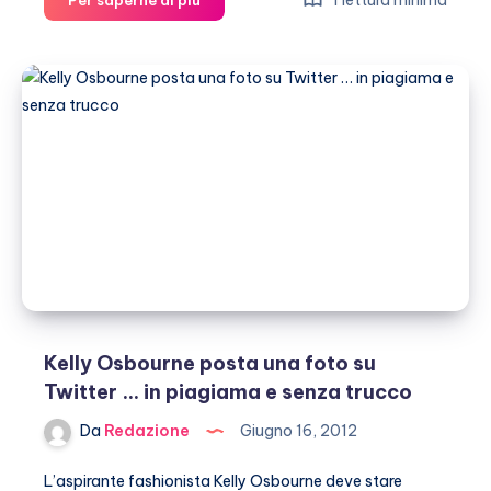
1 lettura minima
Per saperne di più
Osbourne
mostra
la
foto
mentre
bacia
il
fidanzato
Matthew
Mosshart
Kelly Osbourne posta una foto su
Twitter … in piagiama e senza trucco
Da
Redazione
Giugno 16, 2012
L’aspirante fashionista Kelly Osbourne deve stare