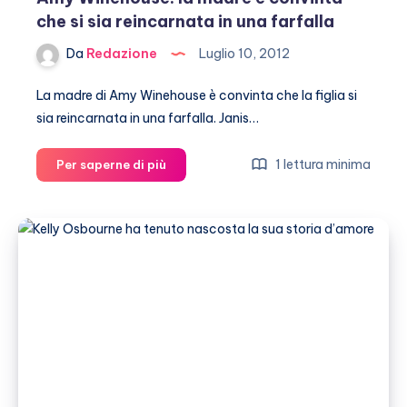
che si sia reincarnata in una farfalla
Da
Redazione
Luglio 10, 2012
La madre di Amy Winehouse è convinta che la figlia si
sia reincarnata in una farfalla. Janis…
Amy
1 lettura minima
Per saperne di più
Winehouse:
la
madre
è
convinta
che
si
sia
reincarnata
in
una