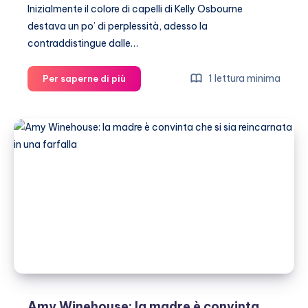
Inizialmente il colore di capelli di Kelly Osbourne
destava un po’ di perplessità, adesso la
contraddistingue dalle…
Kelly
1 lettura minima
Per saperne di più
Osbourne:
i
suoi
capelli
sono
viola
per
contratto
Amy Winehouse: la madre è convinta