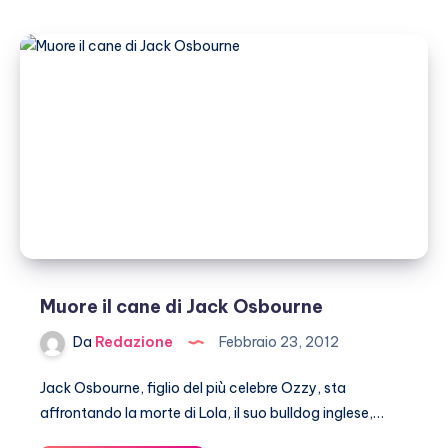
è
senza
riscaldamento
a
casa
Muore il cane di Jack Osbourne
Da
Redazione
Febbraio 23, 2012
Jack Osbourne, figlio del più celebre Ozzy, sta
affrontando la morte di Lola, il suo bulldog inglese,…