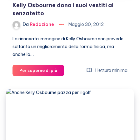
Kelly Osbourne dona i suoi vestiti ai
senzatetto
Da
Redazione
Maggio 30, 2012
La rinnovata immagine di Kelly Osbourne non prevede
soltanto un miglioramento della forma fisica, ma
anche la…
Kelly
1 lettura minima
Per saperne di più
Osbourne
dona
i
suoi
vestiti
ai
senzatetto