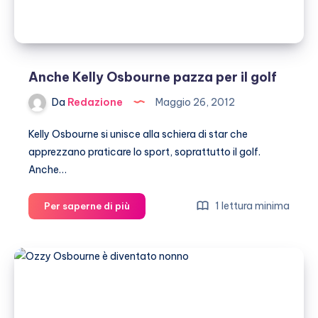
Anche Kelly Osbourne pazza per il golf
Da
Redazione
Maggio 26, 2012
Kelly Osbourne si unisce alla schiera di star che
apprezzano praticare lo sport, soprattutto il golf.
Anche…
Anche
1 lettura minima
Per saperne di più
Kelly
Osbourne
pazza
per
il
golf