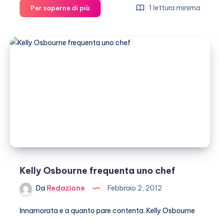
Muore
1 lettura minima
Per saperne di più
il
cane
di
Jack
Osbourne
Kelly Osbourne frequenta uno chef
Da
Redazione
Febbraio 2, 2012
Innamorata e a quanto pare contenta. Kelly Osbourne