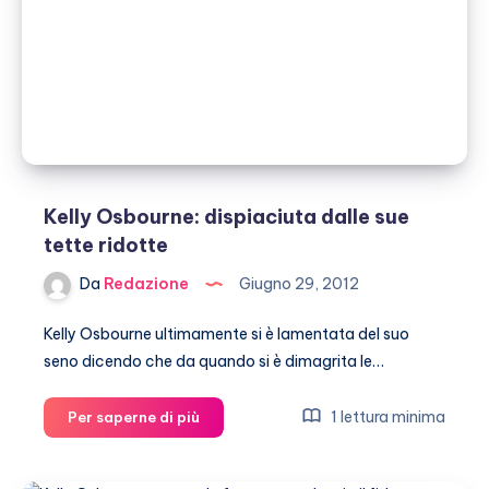
si
ubriaca
in
aereo
Kelly Osbourne: dispiaciuta dalle sue
tette ridotte
Da
Redazione
Giugno 29, 2012
Kelly Osbourne ultimamente si è lamentata del suo
seno dicendo che da quando si è dimagrita le…
Kelly
1 lettura minima
Per saperne di più
Osbourne:
dispiaciuta