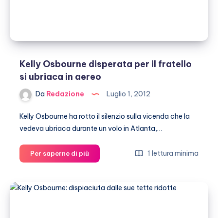
Kelly Osbourne disperata per il fratello
si ubriaca in aereo
Da
Redazione
Luglio 1, 2012
Kelly Osbourne ha rotto il silenzio sulla vicenda che la
vedeva ubriaca durante un volo in Atlanta,…
Kelly
1 lettura minima
Per saperne di più
Osbourne
disperata
per
il
fratello