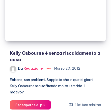
Kelly Osbourne è senza riscaldamento a
casa
Da
Redazione
Marzo 20, 2012
Ebbene, son problemi. Sappiate che in quetsi giorni
Kelly Osbourne sta soffrendo molto il freddo. Il
motivo?…
Kelly
1 lettura minima
Per saperne di più
Osbourne