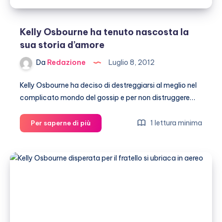
farfalla
Kelly Osbourne ha tenuto nascosta la
sua storia d’amore
Da
Redazione
Luglio 8, 2012
Kelly Osbourne ha deciso di destreggiarsi al meglio nel
complicato mondo del gossip e per non distruggere…
Kelly
1 lettura minima
Per saperne di più
Osbourne
ha
tenuto
nascosta
la
sua
storia
d’amore