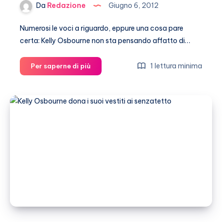
Da
Redazione
Giugno 6, 2012
Numerosi le voci a riguardo, eppure una cosa pare
certa: Kelly Osbourne non sta pensando affatto di…
Kelly
1 lettura minima
Per saperne di più
Osbourne
non
pensa
al
matrimonio