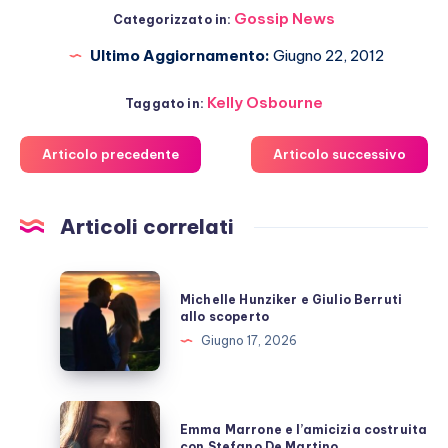
Gossip News
Categorizzato in:
Ultimo Aggiornamento:
Giugno 22, 2012
Kelly Osbourne
Taggato in:
Articolo precedente
Articolo successivo
Articoli correlati
Michelle
Michelle Hunziker e Giulio Berruti
Hunziker
allo scoperto
e
Giugno 17, 2026
Giulio
Berruti
allo
Emma
Emma Marrone e l’amicizia costruita
scoperto
Marrone
con Stefano De Martino