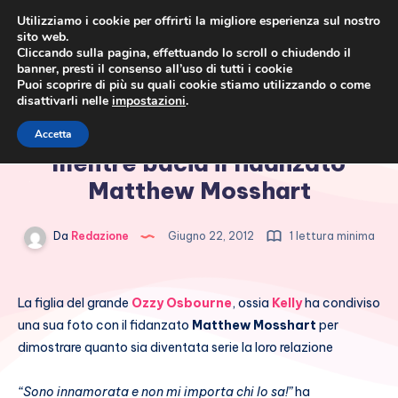
Utilizziamo i cookie per offrirti la migliore esperienza sul nostro
sito web.
Cliccando sulla pagina, effettuando lo scroll o chiudendo il
banner, presti il consenso all’uso di tutti i cookie
Puoi scoprire di più su quali cookie stiamo utilizzando o come
disattivarli nelle
impostazioni
.
Cronaca rosa, costume e
Kelly Osbourne mostra la foto
Accetta
società
mentre bacia il fidanzato
Matthew Mosshart
Da
Redazione
Giugno 22, 2012
1 lettura minima
La figlia del grande
Ozzy Osbourne
, ossia
Kelly
ha condiviso
una sua foto con il fidanzato
Matthew Mosshart
per
dimostrare quanto sia diventata serie la loro relazione
“Sono innamorata e non mi importa chi lo sa!”
ha