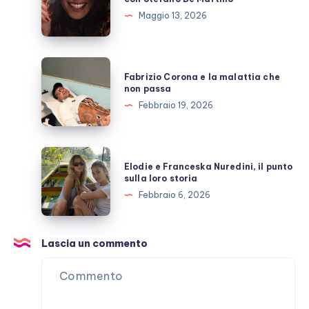
e
Maggio 13, 2026
l’amicizia
costruita
con
Fabrizio
Fabrizio Corona e la malattia che
Stefano
Corona
non passa
De
e
Febbraio 19, 2026
Martino
la
malattia
che
Elodie
Elodie e Franceska Nuredini, il punto
non
e
sulla loro storia
passa
Franceska
Febbraio 6, 2026
Nuredini,
il
punto
Lascia un commento
sulla
loro
storia