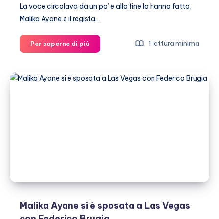
La voce circolava da un po’ e alla fine lo hanno fatto,
Malika Ayane e il regista…
Malika
1 lettura minima
Per saperne di più
Ayane
e
Federico
Brugia
si
sono
sposati
Malika Ayane si è sposata a Las Vegas
con Federico Brugia