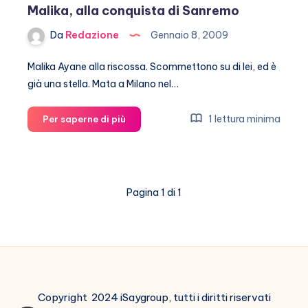
Malika, alla conquista di Sanremo
Da
Redazione
Gennaio 8, 2009
Malika Ayane alla riscossa. Scommettono su di lei, ed è
già una stella. Mata a Milano nel…
Malika,
1 lettura minima
Per saperne di più
alla
conquista
di
Sanremo
Pagina 1 di 1
Copyright 2024 iSaygroup, tutti i diritti riservati