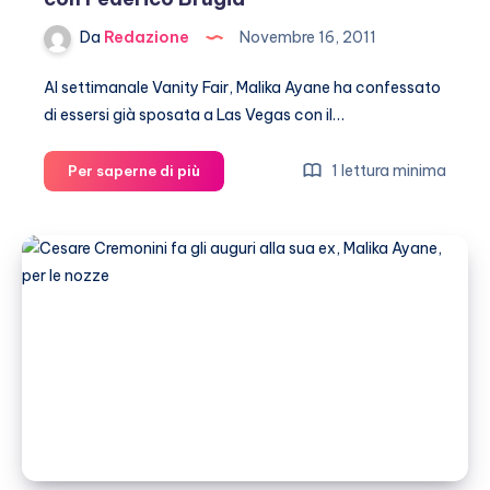
Da
Redazione
Novembre 16, 2011
Al settimanale Vanity Fair, Malika Ayane ha confessato
di essersi già sposata a Las Vegas con il…
Malika
1 lettura minima
Per saperne di più
Ayane
si
è
sposata
a
Las
Vegas
con
Federico
Brugia