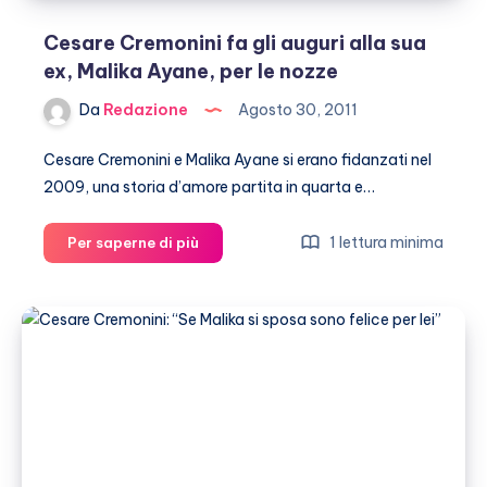
Cesare Cremonini fa gli auguri alla sua
ex, Malika Ayane, per le nozze
Da
Redazione
Agosto 30, 2011
Cesare Cremonini e Malika Ayane si erano fidanzati nel
2009, una storia d’amore partita in quarta e…
Cesare
1 lettura minima
Per saperne di più
Cremonini
fa
gli
auguri
alla
sua
ex,
Malika
Ayane,