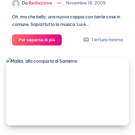
Da
Redazione
Novembre 18, 2009
Oh, ma che bello, una nuova coppia con tante cose in
comune. Soprattutto la musica. Lui è…
Malika-
1 lettura minima
Per saperne di più
Cremonini:
è
amore?