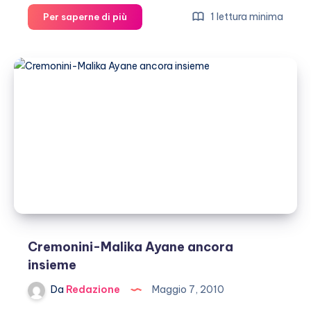
E’
1 lettura minima
Per saperne di più
crisi
tra
Cesare
Cremonini
e
Malika
Ayane
Cremonini-Malika Ayane ancora
insieme
Da
Redazione
Maggio 7, 2010