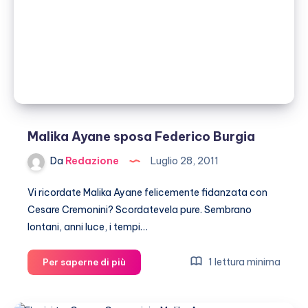
sono
felice
per
lei”
Malika Ayane sposa Federico Burgia
Da
Redazione
Luglio 28, 2011
Vi ricordate Malika Ayane felicemente fidanzata con
Cesare Cremonini? Scordatevela pure. Sembrano
lontani, anni luce, i tempi…
Malika
1 lettura minima
Per saperne di più
Ayane
sposa