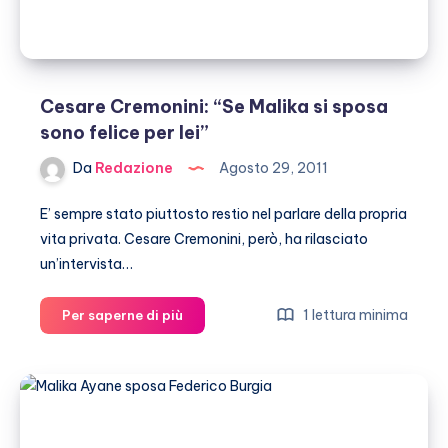
per
le
nozze
Cesare Cremonini: “Se Malika si sposa
sono felice per lei”
Da
Redazione
Agosto 29, 2011
E’ sempre stato piuttosto restio nel parlare della propria
vita privata. Cesare Cremonini, però, ha rilasciato
un’intervista…
Cesare
1 lettura minima
Per saperne di più
Cremonini:
“Se
Malika
si
sposa