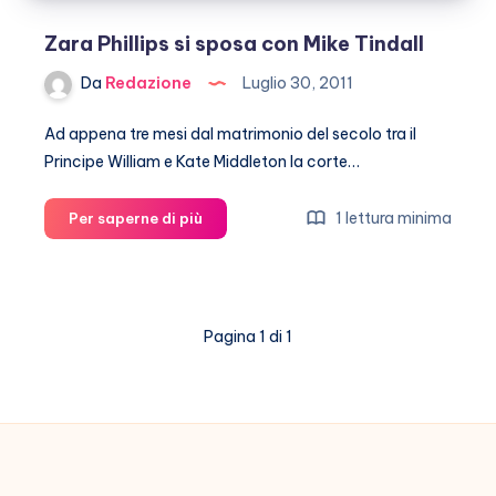
Zara Phillips si sposa con Mike Tindall
Da
Redazione
Luglio 30, 2011
Ad appena tre mesi dal matrimonio del secolo tra il
Principe William e Kate Middleton la corte…
Zara
1 lettura minima
Per saperne di più
Phillips
si
sposa
con
Pagina 1 di 1
Mike
Tindall