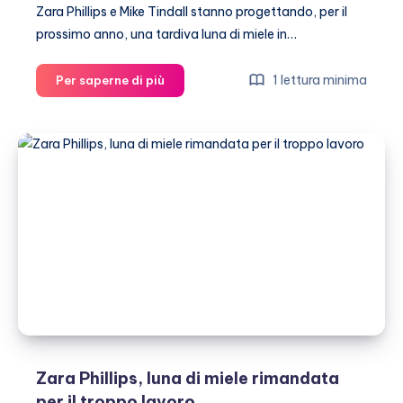
Zara Phillips e Mike Tindall stanno progettando, per il
prossimo anno, una tardiva luna di miele in…
Zara
1 lettura minima
Per saperne di più
Phillips
vorrebbe
andare
in
luna
di
miele
in
Africa
Zara Phillips, luna di miele rimandata
per il troppo lavoro