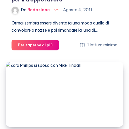
Da
Redazione
Agosto 4, 2011
Ormai sembra essere diventata una moda quella di
convolare a nozze e poi rimandare la luna di…
Zara
1 lettura minima
Per saperne di più
Phillips,
luna
di
miele
rimandata
per
il
troppo
lavoro