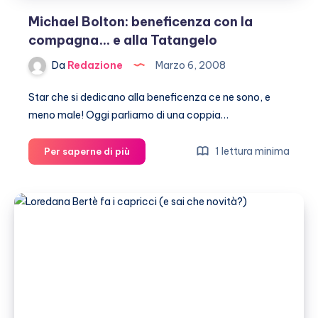
Michael Bolton: beneficenza con la
compagna… e alla Tatangelo
Da
Redazione
Marzo 6, 2008
Star che si dedicano alla beneficenza ce ne sono, e
meno male! Oggi parliamo di una coppia…
Michael
1 lettura minima
Per saperne di più
Bolton:
beneficenza
con
la
compagna…
e
alla
Tatangelo