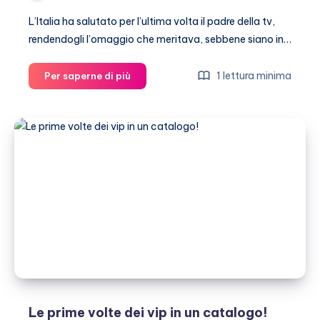
L’Italia ha salutato per l’ultima volta il padre della tv,
rendendogli l’omaggio che meritava, sebbene siano in…
Lacrime
1 lettura minima
Per saperne di più
e
ricordi
al
funerale
di
Mike
Bongiorno
(foto)
Le prime volte dei vip in un catalogo!