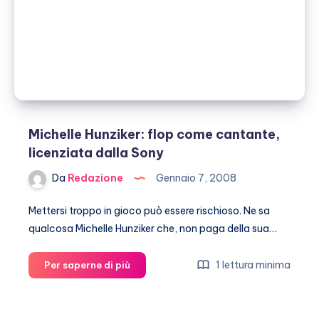
che
novità?)
Michelle Hunziker: flop come cantante,
licenziata dalla Sony
Da
Redazione
Gennaio 7, 2008
Mettersi troppo in gioco può essere rischioso. Ne sa
qualcosa Michelle Hunziker che, non paga della sua…
Michelle
1 lettura minima
Per saperne di più
Hunziker:
flop
come