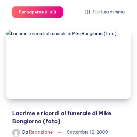
Pippo
1 lettura minima
Per saperne di più
Baudo,
nonno
giocherellone
Lacrime e ricordi al funerale di Mike
Bongiorno (foto)
Da
Redazione
Settembre 12, 2009