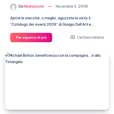
Da
Redazione
Novembre 3, 2008
Aprite le orecchie, o meglio, aguzzate la vista: il
“Catalogo dei viventi 2009” di Giorgio Dell’Arti e…
Le
1 lettura minima
Per saperne di più
prime
volte
dei
vip
in
un
catalogo!