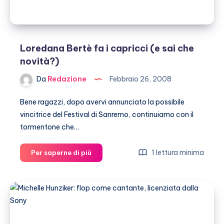
Loredana Bertè fa i capricci (e sai che
novità?)
Da
Redazione
Febbraio 26, 2008
Bene ragazzi, dopo avervi annunciato la possibile
vincitrice del Festival di Sanremo, continuiamo con il
tormentone che…
Loredana
1 lettura minima
Per saperne di più
Bertè
fa
i
capricci
(e
sai