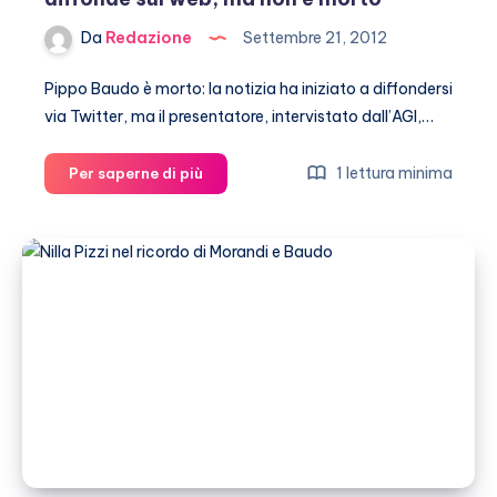
Da
Redazione
Settembre 21, 2012
Pippo Baudo è morto: la notizia ha iniziato a diffondersi
via Twitter, ma il presentatore, intervistato dall’AGI,…
Pippo
1 lettura minima
Per saperne di più
Baudo
è
morto?
La
notizia
si
diffonde
sul
web,
ma
non
è