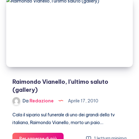
più
litigiose
del
gossip
italiano
Raimondo Vianello, l’ultimo saluto
(gallery)
Da
Redazione
Aprile 17, 2010
Cala il sipario sul funerale di uno dei grandi della tv
italiana, Raimondo Vianello, morto un paio…
Raimondo
1 lettura minima
Per saperne di più