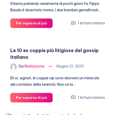
Stiamo parlando veramente di pochi giorni fa. Pippo
Baudo è diventato nonno. I due bambini gemelli nati…
Nicholas
1 lettura minima
Per saperne di più
e
Nicole,
i
nipoti
Le 10 ex coppie più litigiose del gossip
di
italiano
Pippo
Baudo!
Da
Redazione
Giugno 21, 2010
Eh sì, signori, le coppie vip sono davvero un miracolo
del contrario della serenità. Non ce la…
Le
1 lettura minima
Per saperne di più
10
ex
coppie