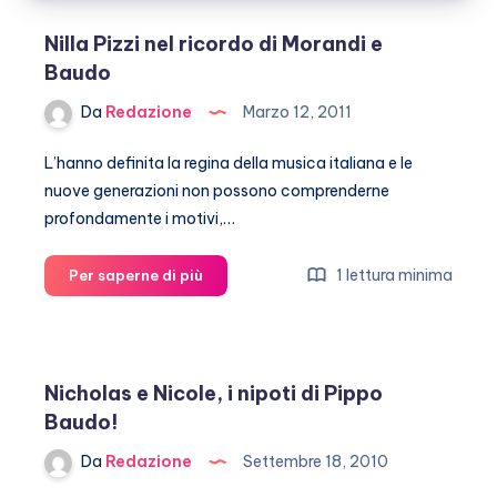
morto
Nilla Pizzi nel ricordo di Morandi e
Baudo
Da
Redazione
Marzo 12, 2011
L’hanno definita la regina della musica italiana e le
nuove generazioni non possono comprenderne
profondamente i motivi,…
Nilla
1 lettura minima
Per saperne di più
Pizzi
nel
ricordo
di
Nicholas e Nicole, i nipoti di Pippo
Morandi
Baudo!
e
Baudo
Da
Redazione
Settembre 18, 2010