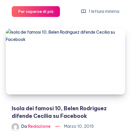
Isola
1 lettura minima
Per saperne di più
dei
Famosi
10,
Francesco
Monte
contro
Rachida
Isola dei famosi 10, Belen Rodriguez
difende Cecilia su Facebook
Da
Redazione
Marzo 10, 2015