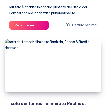
Ieri sera è andata in onda la puntata de L’isola dei
Famosi che si è incentrata principalmente…
Isola
1 lettura minima
Per saperne di più
dei
famosi
10,
Belen
Rodriguez
difende
Cecilia
su
Facebook
Isola dei famosi: eliminata Rachida,