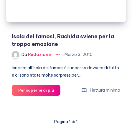
Isola dei famosi, Rachida sviene per la
troppa emozione
Da
Redazione
Marzo 3, 2015
Ieri sera all’Isola dei famosi è successo davvero di tutto
e ci sono state molte sorprese per…
Isola
1 lettura minima
Per saperne di più
dei
famosi,
Rachida
sviene
Pagina 1 di 1
per
la