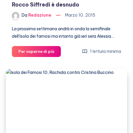
Rocco Siffredi è desnudo
Da
Redazione
Marzo 10, 2015
La prossima settimana andrà in onda la semifinale
dell’Isola dei famosi ma intanto già ieri sera Alessia…
Isola
1 lettura minima
Per saperne di più
dei
famosi:
eliminata
Rachida,
Rocco
Siffredi
è
desnudo