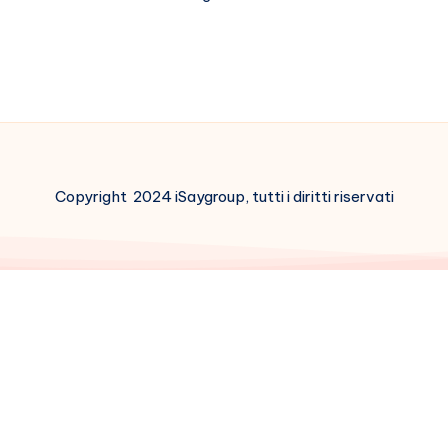
la
terza
volta
Copyright 2024 iSaygroup, tutti i diritti riservati