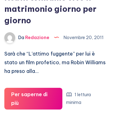
matrimonio giorno per
giorno
Da
Redazione
Novembre 20, 2011
Sarà che “L’attimo fuggente” per lui è
stato un film profetico, ma Robin Williams
ha preso alla…
Per saperne di
1 lettura
Robin
minima
più
Williams
vive
il
matrimonio