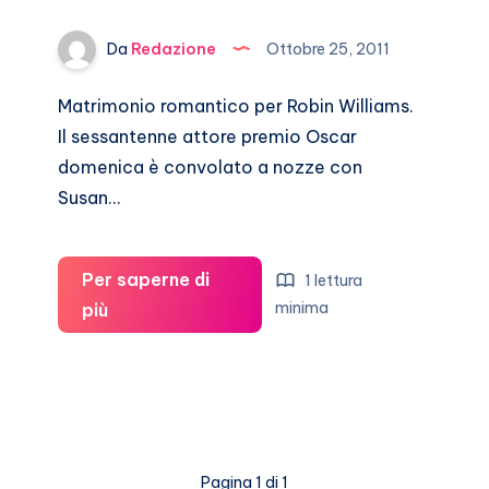
Da
Redazione
Ottobre 25, 2011
Matrimonio romantico per Robin Williams.
Il sessantenne attore premio Oscar
domenica è convolato a nozze con
Susan…
Per saperne di
1 lettura
Robin
minima
più
Williams
si
è
sposato
per
Pagina 1 di 1