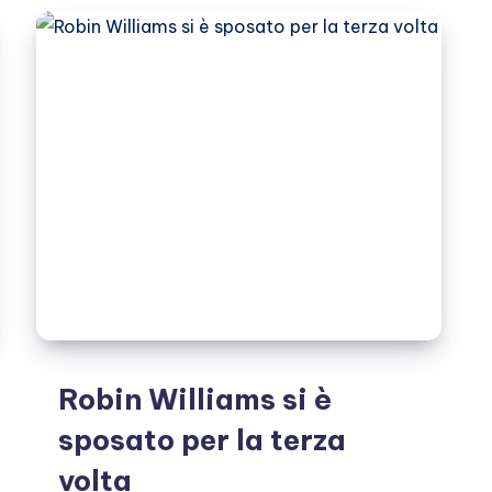
anni,
il
saluto
di
Hollywood
Robin Williams si è
sposato per la terza
volta