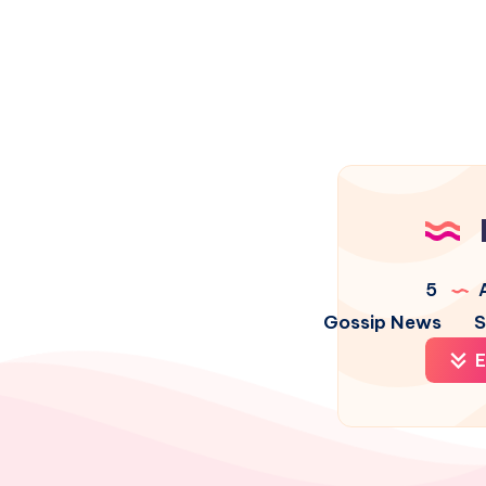
5
A
Gossip News
S
E