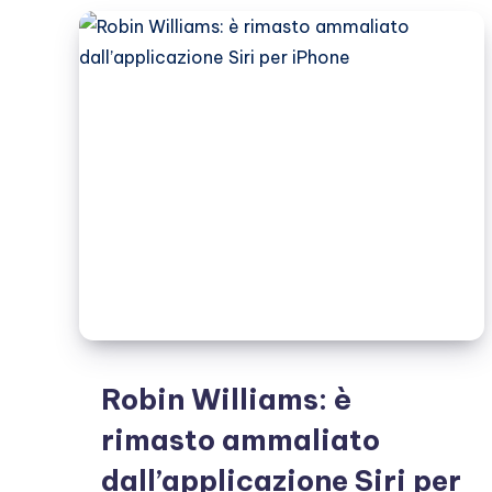
suicidio
a
sei
anni
dalla
morte
Robin Williams: è
rimasto ammaliato
dall’applicazione Siri per