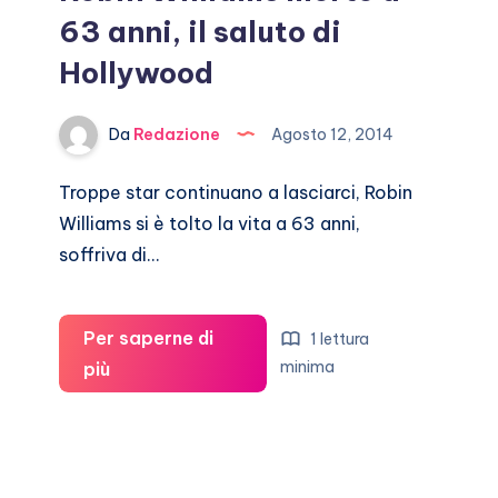
63 anni, il saluto di
Hollywood
Da
Redazione
Agosto 12, 2014
Troppe star continuano a lasciarci, Robin
Williams si è tolto la vita a 63 anni,
soffriva di…
Per saperne di
1 lettura
Robin
minima
più
Williams
morto
a
63