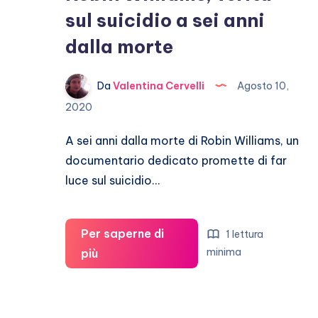
sul suicidio a sei anni
dalla morte
Da
Valentina Cervelli
Agosto 10,
2020
A sei anni dalla morte di Robin Williams, un
documentario dedicato promette di far
luce sul suicidio…
Per saperne di
1 lettura
Robin
minima
più
Williams,
verità
sul