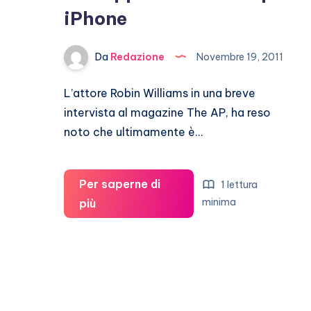
iPhone
Da
Redazione
Novembre 19, 2011
L’attore Robin Williams in una breve
intervista al magazine The AP, ha reso
noto che ultimamente è…
Per saperne di
1 lettura
Robin
minima
più
Williams:
è
rimasto
ammaliato
dall’applicazione