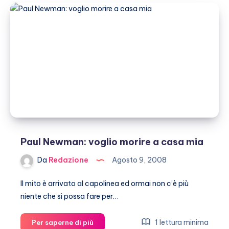
grave
Paul Newman: voglio morire a casa mia
Da
Redazione
Agosto 9, 2008
Il mito è arrivato al capolinea ed ormai non c’è più
niente che si possa fare per…
Paul
1 lettura minima
Per saperne di più