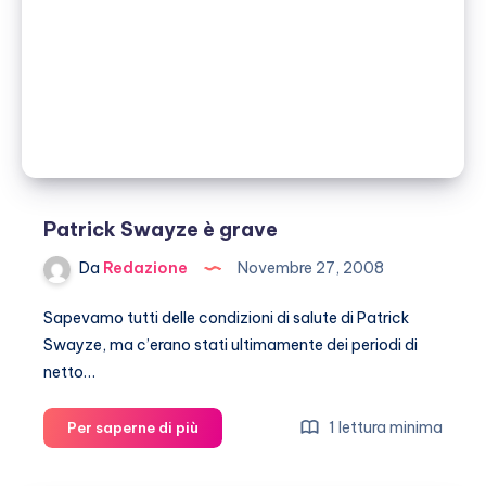
la
vita!
Patrick Swayze è grave
Da
Redazione
Novembre 27, 2008
Sapevamo tutti delle condizioni di salute di Patrick
Swayze, ma c’erano stati ultimamente dei periodi di
netto…
Patrick
1 lettura minima
Per saperne di più
Swayze
è