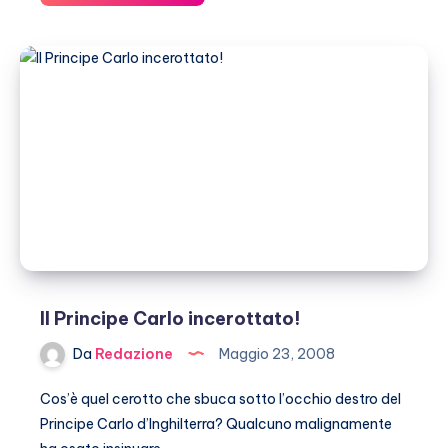
Newman:
voglio
morire
a
casa
mia
Il Principe Carlo incerottato!
Da
Redazione
Maggio 23, 2008
Cos’è quel cerotto che sbuca sotto l’occhio destro del
Principe Carlo d’Inghilterra? Qualcuno malignamente