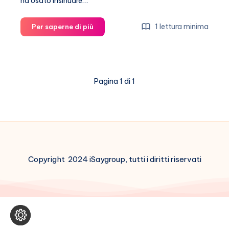
ha osato insinuare…
Il
1 lettura minima
Per saperne di più
Principe
Carlo
incerottato!
Pagina 1 di 1
Copyright 2024 iSaygroup, tutti i diritti riservati