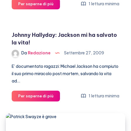
Antonio
1 lettura minima
Per saperne di più
Banderas
ha
avuto
un
Johnny Hallyday: Jackson mi ha salvato
tumore
la vita!
Da
Redazione
Settembre 27, 2009
E’ documentato ragazzi: Michael Jackson ha compiuto
il suo primo miracolo post mortem, salvando la vita
ad…
Johnny
1 lettura minima
Per saperne di più
Hallyday:
Jackson
mi
ha
salvato