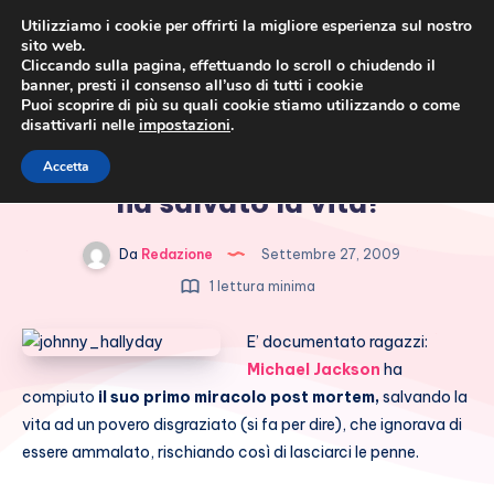
Utilizziamo i cookie per offrirti la migliore esperienza sul nostro
sito web.
Cliccando sulla pagina, effettuando lo scroll o chiudendo il
banner, presti il consenso all’uso di tutti i cookie
Puoi scoprire di più su quali cookie stiamo utilizzando o come
disattivarli nelle
impostazioni
.
Cronaca rosa, costume e
Johnny Hallyday: Jackson mi
Accetta
società
ha salvato la vita!
Da
Redazione
Settembre 27, 2009
1 lettura minima
E’ documentato ragazzi:
Michael Jackson
ha
compiuto
il suo primo miracolo post mortem,
salvando la
vita ad un povero disgraziato (si fa per dire), che ignorava di
essere ammalato, rischiando così di lasciarci le penne.