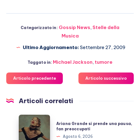
Gossip News
,
Stelle della
Categorizzato in:
Musica
Ultimo Aggiornamento:
Settembre 27, 2009
Michael Jackson
,
tumore
Taggato in:
Articolo precedente
Articolo successivo
Articoli correlati
Ariana
Ariana Grande si prende una pausa,
Grande
fan preoccupati
si
Agosto 6, 2026