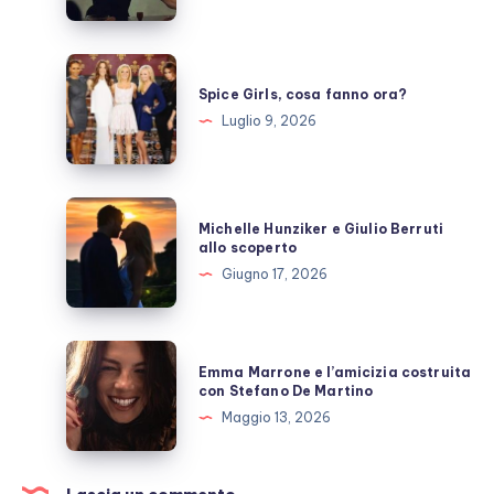
prende
una
pausa,
Spice
fan
Girls,
Spice Girls, cosa fanno ora?
preoccupati
cosa
Luglio 9, 2026
fanno
ora?
Michelle
Michelle Hunziker e Giulio Berruti
Hunziker
allo scoperto
e
Giugno 17, 2026
Giulio
Berruti
allo
Emma
Emma Marrone e l’amicizia costruita
scoperto
Marrone
con Stefano De Martino
e
Maggio 13, 2026
l’amicizia
costruita
con