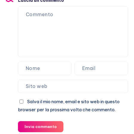
Lascia un commento
Stefano
De
Martino
Salva il mio nome, email e sito web in questo
browser per la prossima volta che commento.
Invia commento