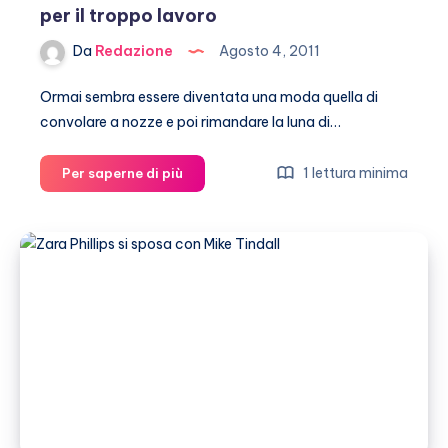
per il troppo lavoro
Da
Redazione
Agosto 4, 2011
Ormai sembra essere diventata una moda quella di
convolare a nozze e poi rimandare la luna di…
Zara
1 lettura minima
Per saperne di più
Phillips,
luna
di
miele
rimandata
per
il
troppo
lavoro