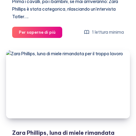
Prima i cavalli, poi i bambini, se mai arriveranno: Zara
Phillips è stata categorica, rilasciando un’intervista
Tatler….
Zara
1 lettura minima
Per saperne di più
Phillips:
prima
i
cavalli,
poi
i
bambini
Zara Phillips, luna di miele rimandata