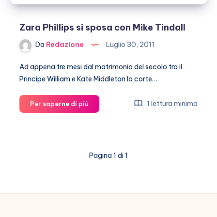
Zara Phillips si sposa con Mike Tindall
Da
Redazione
Luglio 30, 2011
Ad appena tre mesi dal matrimonio del secolo tra il
Principe William e Kate Middleton la corte…
Zara
1 lettura minima
Per saperne di più
Phillips
si
sposa
con
Pagina 1 di 1
Mike
Tindall