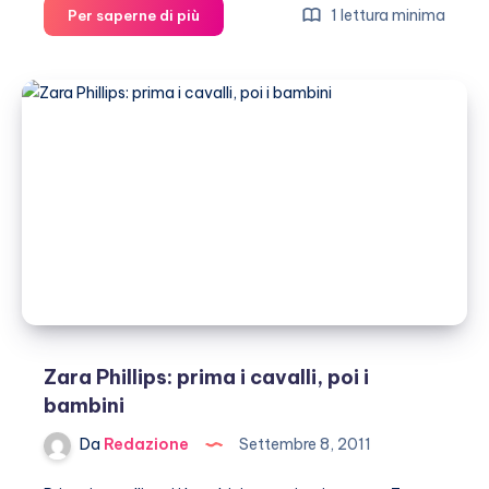
Zara
1 lettura minima
Per saperne di più
Phillips
vorrebbe
andare
in
luna
di
miele
in
Africa
Zara Phillips: prima i cavalli, poi i
bambini
Da
Redazione
Settembre 8, 2011