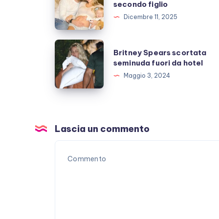
Leotta,
secondo figlio
in
Dicembre 11, 2025
arrivo
il
Britney
Britney Spears scortata
secondo
Spears
seminuda fuori da hotel
figlio
scortata
Maggio 3, 2024
seminuda
fuori
da
hotel
Lascia un commento