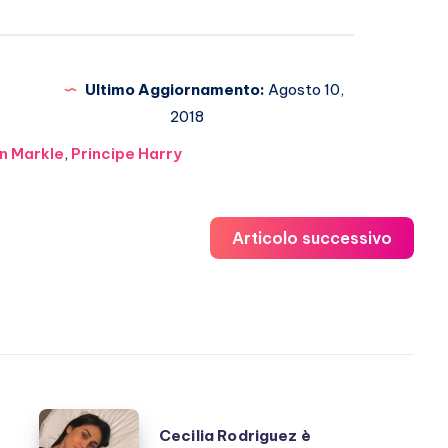
Ultimo Aggiornamento:
Agosto 10,
2018
n Markle
,
Principe Harry
Articolo successivo
Cecilia
Cecilia Rodriguez è