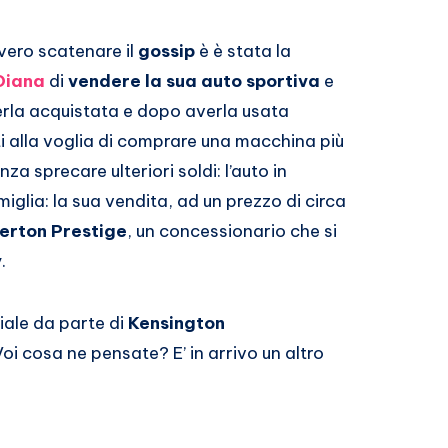
vvero scatenare il
gossip
è è stata la
Diana
di
vendere la sua auto sportiva
e
rla acquistata e dopo averla usata
i alla voglia di comprare una macchina più
a sprecare ulteriori soldi: l’auto in
lia: la sua vendita, ad un prezzo di circa
erton Prestige
, un concessionario che si
.
iale da parte di
Kensington
oi cosa ne pensate? E’ in arrivo un altro