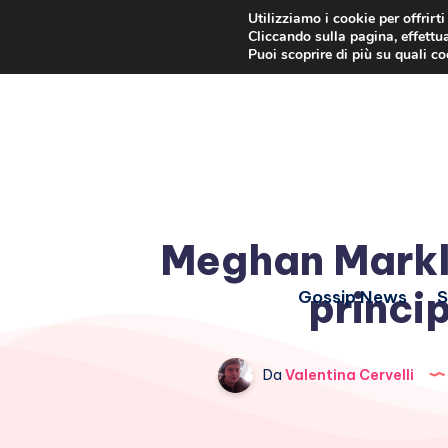
Utilizziamo i cookie per offrirt
Cliccando sulla pagina, effettua
Puoi scoprire di più su quali c
Meghan Markle
princi
Gossip News
S
Da
Valentina Cervelli