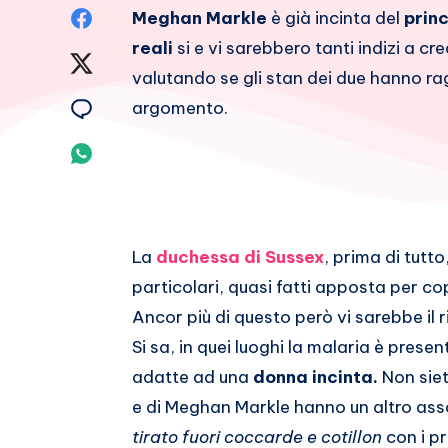
Condividi
Meghan Markle
è già incinta del
prin
reali
si e vi sarebbero tanti indizi a c
su
Condividi
valutando se gli stan dei due hanno r
Facebook
su
Condividi
argomento.
Twitter
su
Condividi
Email
su
Whatsapp
La
duchessa di Sussex
, prima di tutt
particolari, quasi fatti apposta per cop
Ancor più di questo però vi sarebbe il r
Si sa, in quei luoghi la malaria è prese
adatte ad una
donna incinta.
Non siet
e di Meghan Markle hanno un altro ass
tirato fuori coccarde e cotillon
con i pr