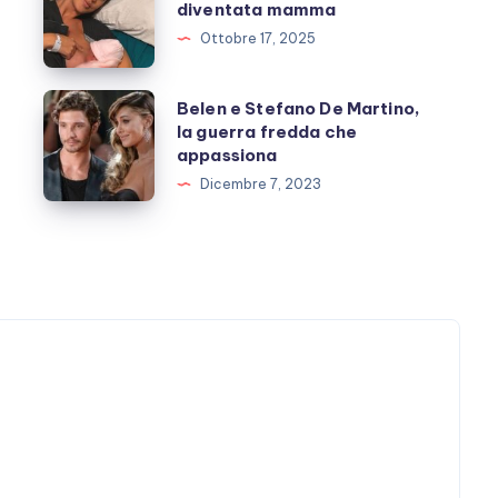
Rodriguez
diventata mamma
è
Ottobre 17, 2025
diventata
mamma
Belen
Belen e Stefano De Martino,
la guerra fredda che
e
appassiona
Stefano
Dicembre 7, 2023
De
Martino,
la
guerra
fredda
che
appassiona