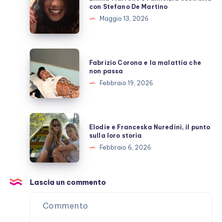
Marrone
con Stefano De Martino
e
Maggio 13, 2026
l’amicizia
costruita
con
Fabrizio
Fabrizio Corona e la malattia che
Stefano
Corona
non passa
De
e
Febbraio 19, 2026
Martino
la
malattia
che
Elodie
Elodie e Franceska Nuredini, il punto
non
e
sulla loro storia
passa
Franceska
Febbraio 6, 2026
Nuredini,
il
punto
Lascia un commento
sulla
loro
storia