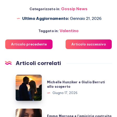
Gossip News
Categorizzato in:
Ultimo Aggiornamento:
Gennaio 21, 2026
Valentino
Taggato in:
Articolo precedente
Articolo successivo
Articoli correlati
Michelle
Michelle Hunziker e Giulio Berruti
Hunziker
allo scoperto
e
Giugno 17, 2026
Giulio
Berruti
allo
Emma
Emma Marrone e l’amicizia costruita
scoperto