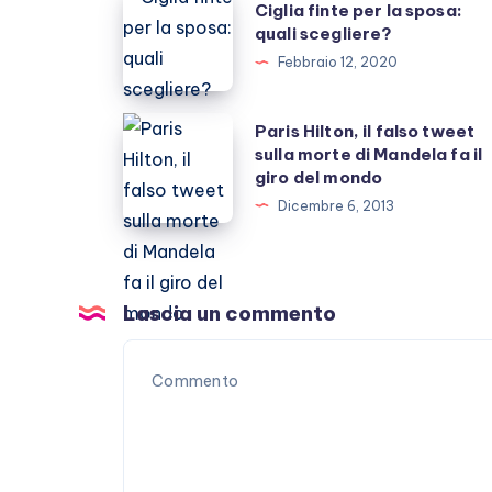
Ciglia finte per la sposa:
finte
quali scegliere?
per
Febbraio 12, 2020
la
sposa:
Paris
Paris Hilton, il falso tweet
quali
sulla morte di Mandela fa il
Hilton,
giro del mondo
scegliere?
il
Dicembre 6, 2013
falso
tweet
sulla
morte
Lascia un commento
di
Mandela
fa
il
giro