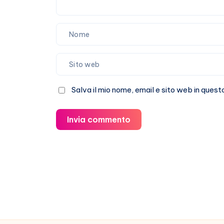
del
mondo
Salva il mio nome, email e sito web in que
Invia commento