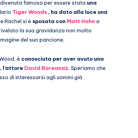
rni divenuta famosa per essere stata
una
dario
Tiger Woods
, ha dato alla luce una
e.
Rachel si è
sposata con
Matt Hahn
a
rivelato la sua gravidanza non molto
magine del suo pancione.
i Wood, è
conosciuta per aver avuto una
 l’attore
David Boreanaz
.
Speriamo che
o di interessarsi agli uomini già