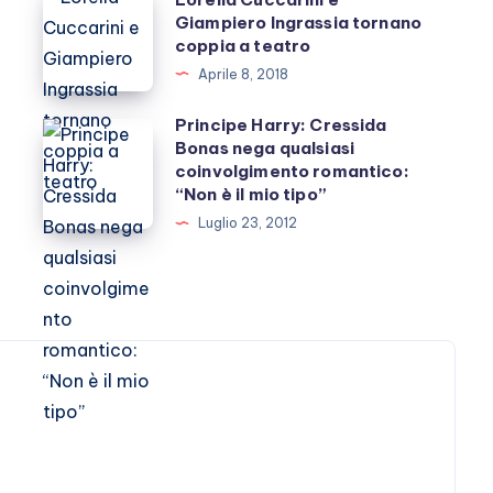
Giampiero Ingrassia tornano
Cuccarini
coppia a teatro
e
Aprile 8, 2018
Giampiero
Ingrassia
Principe Harry: Cressida
Principe
Bonas nega qualsiasi
tornano
Harry:
coinvolgimento romantico:
coppia
Cressida
“Non è il mio tipo”
a
Bonas
Luglio 23, 2012
teatro
nega
qualsiasi
coinvolgimento
romantico:
“Non
è
il
mio