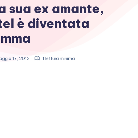
a sua ex amante,
el è diventata
amma
ggio 17, 2012
1 lettura minima