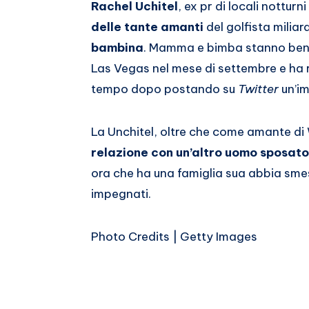
Email
su
Rachel Uchitel
, ex pr di locali nottu
delle tante amanti
del golfista miliar
Whatsapp
bambina
. Mamma e bimba stanno ben
Las Vegas nel mese di settembre e ha 
tempo dopo postando su
Twitter
un’im
La Unchitel, oltre che come amante d
relazione con un’altro uomo sposato,
ora che ha una famiglia sua abbia smess
impegnati.
Photo Credits | Getty Images