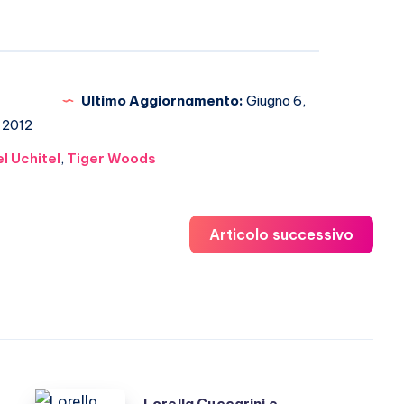
Ultimo Aggiornamento:
Giugno 6,
2012
l Uchitel
,
Tiger Woods
Articolo successivo
Lorella
Lorella Cuccarini e