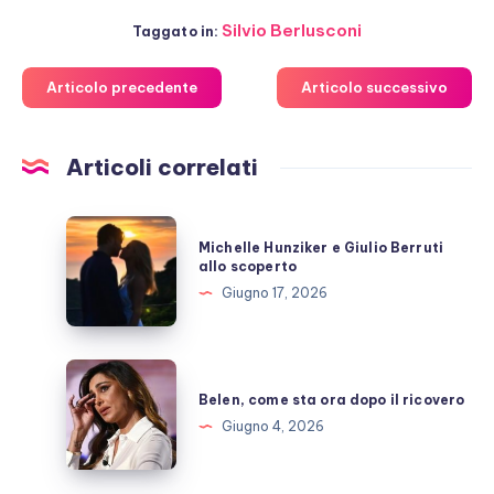
Silvio Berlusconi
Taggato in:
Articolo precedente
Articolo successivo
Articoli correlati
Michelle
Michelle Hunziker e Giulio Berruti
Hunziker
allo scoperto
e
Giugno 17, 2026
Giulio
Berruti
allo
Belen,
scoperto
come
Belen, come sta ora dopo il ricovero
sta
Giugno 4, 2026
ora
dopo