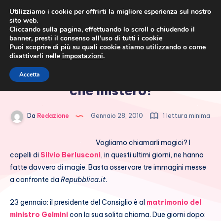
Utilizziamo i cookie per offrirti la migliore esperienza sul nostro
sito web.
Cliccando sulla pagina, effettuando lo scroll o chiudendo il
banner, presti il consenso all’uso di tutti i cookie
Puoi scoprire di più su quali cookie stiamo utilizzando o come
disattivarli nelle
impostazioni
.
Cronaca rosa, costume e
I capelli di Silvio Berlusconi:
Accetta
società
che mistero!
Da
Redazione
Gennaio 28, 2010
1 lettura minima
Vogliamo chiamarli magici? I
capelli di
Silvio Berlusconi
, in questi ultimi giorni, ne hanno
fatte davvero di magie. Basta osservare tre immagini messe
a confronte da
Repubblica.it
.
23 gennaio: il presidente del Consiglio è al
matrimonio del
ministro Gelmini
con la sua solita chioma. Due giorni dopo: