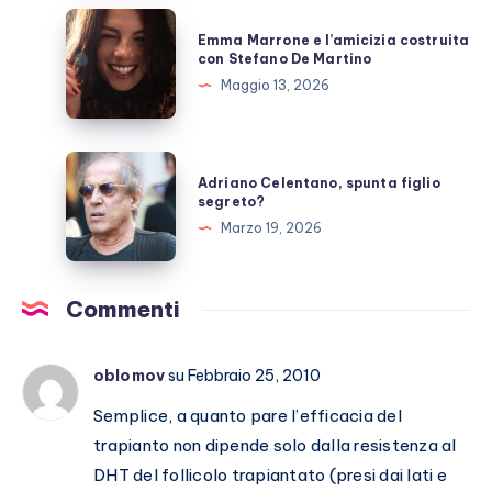
il
Emma
Emma Marrone e l’amicizia costruita
ricovero
Marrone
con Stefano De Martino
e
Maggio 13, 2026
l’amicizia
costruita
con
Adriano
Adriano Celentano, spunta figlio
Stefano
Celentano,
segreto?
De
spunta
Marzo 19, 2026
Martino
figlio
segreto?
Commenti
oblomov
su Febbraio 25, 2010
Semplice, a quanto pare l’efficacia del
trapianto non dipende solo dalla resistenza al
DHT del follicolo trapiantato (presi dai lati e