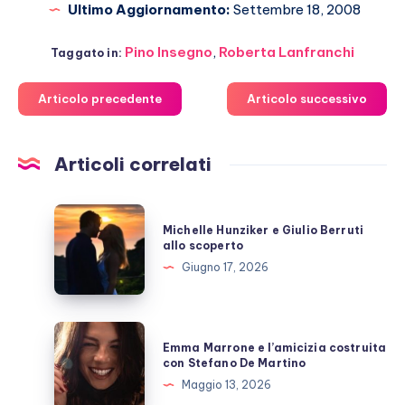
Ultimo Aggiornamento:
Settembre 18, 2008
Pino Insegno
,
Roberta Lanfranchi
Taggato in:
Articolo precedente
Articolo successivo
Articoli correlati
Michelle
Michelle Hunziker e Giulio Berruti
Hunziker
allo scoperto
e
Giugno 17, 2026
Giulio
Berruti
allo
Emma
Emma Marrone e l’amicizia costruita
scoperto
Marrone
con Stefano De Martino
e
Maggio 13, 2026
l’amicizia