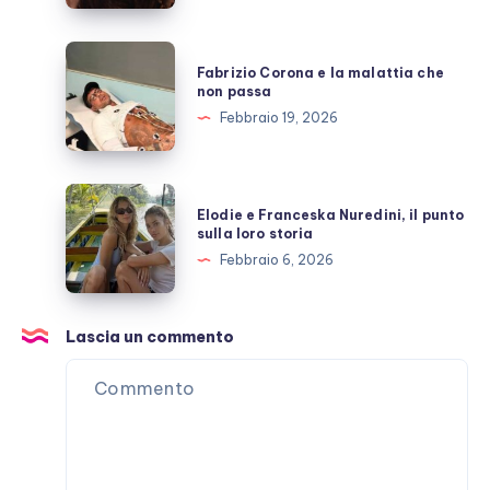
costruita
con
Fabrizio
Fabrizio Corona e la malattia che
Stefano
Corona
non passa
De
e
Febbraio 19, 2026
Martino
la
malattia
che
Elodie
Elodie e Franceska Nuredini, il punto
non
e
sulla loro storia
passa
Franceska
Febbraio 6, 2026
Nuredini,
il
punto
Lascia un commento
sulla
loro
storia