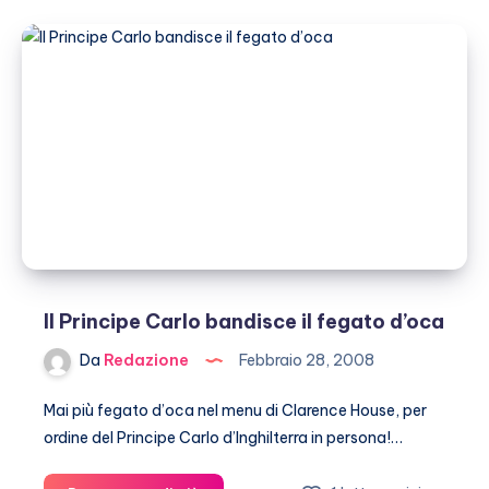
tra
promozione
del
singolo
e
folle
shopping
Il Principe Carlo bandisce il fegato d’oca
Da
Redazione
Febbraio 28, 2008
Mai più fegato d’oca nel menu di Clarence House, per
ordine del Principe Carlo d’Inghilterra in persona!…