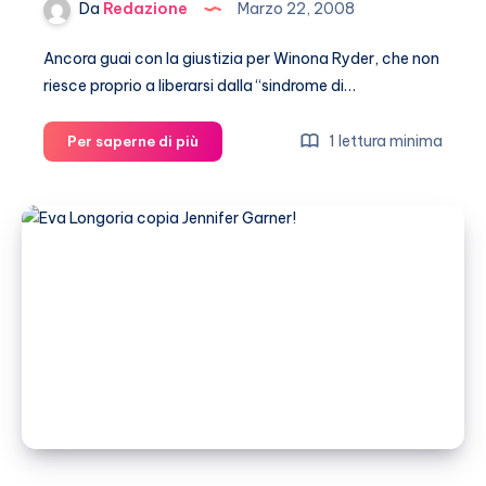
Da
Redazione
Marzo 22, 2008
Ancora guai con la giustizia per Winona Ryder, che non
riesce proprio a liberarsi dalla “sindrome di…
Winona
1 lettura minima
Per saperne di più
Ryder
beccata
di
nuovo
a
rubare!