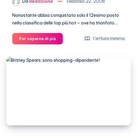
Da
Redazione
Febbraio 22, 2008
Nonostante abbia conquistato solo il 12esimo posto
nella classifica delle top più hot – ove ha trionfato…
Naomi
1 lettura minima
Per saperne di più
Campbell,
shopping
a
Milano