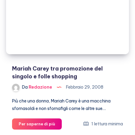
bettola!
Mariah Carey tra promozione del
singolo e folle shopping
Da
Redazione
Febbraio 29, 2008
Più che una donna, Mariah Carey è una macchina
sfornasoldi e non sfornafigli come le altre sue…
Mariah
1 lettura minima
Per saperne di più
Carey