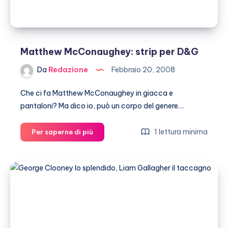
Matthew McConaughey: strip per D&G
Da
Redazione
Febbraio 20, 2008
Che ci fa Matthew McConaughey in giacca e
pantaloni? Ma dico io, può un corpo del genere…
Matthew
1 lettura minima
Per saperne di più
McConaughey:
strip
per
D&G