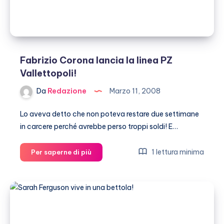
Fabrizio Corona lancia la linea PZ
Vallettopoli!
Da
Redazione
Marzo 11, 2008
Lo aveva detto che non poteva restare due settimane
in carcere perché avrebbe perso troppi soldi! E…
Fabrizio
1 lettura minima
Per saperne di più
Corona
lancia
la
linea
PZ
Vallettopoli!