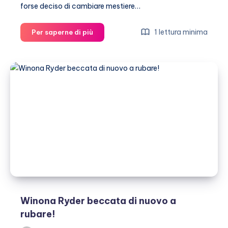
forse deciso di cambiare mestiere…
Kate
1 lettura minima
Per saperne di più
Moss
compra
un
black
cab!
Winona Ryder beccata di nuovo a
rubare!