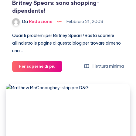
Britney Spears: sono shopping-
dipendente!
Da
Redazione
Febbraio 21, 2008
Quanti problemi per Britney Spears! Basta scorrere
all’indietro le pagine di questo blog per trovare almeno
una…
Britney
1 lettura minima
Per saperne di più
Spears:
sono
shopping-
dipendente!