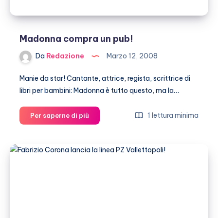
Madonna compra un pub!
Da
Redazione
Marzo 12, 2008
Manie da star! Cantante, attrice, regista, scrittrice di
libri per bambini: Madonna è tutto questo, ma la…
Madonna
1 lettura minima
Per saperne di più
compra
un
pub!