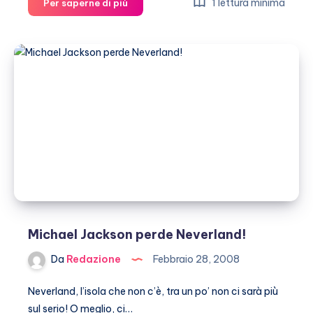
Il
1 lettura minima
Per saperne di più
Principe
Carlo
bandisce
il
fegato
d’oca
Michael Jackson perde Neverland!
Da
Redazione
Febbraio 28, 2008
Neverland, l’isola che non c’è, tra un po’ non ci sarà più
sul serio! O meglio, ci…