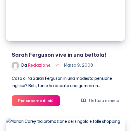
Sarah Ferguson vive in una bettola!
Da
Redazione
Marzo 9, 2008
Cosa ci fa Sarah Ferguson in una modesta pensione
inglese? Beh, forse ha bucato una gomma in…
Sarah
1 lettura minima
Per saperne di più
Ferguson
vive
in
una