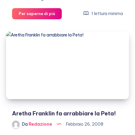
Michael
1 lettura minima
Per saperne di più
Jackson
perde
Neverland!
Aretha Franklin fa arrabbiare la Peta!
Da
Redazione
Febbraio 26, 2008