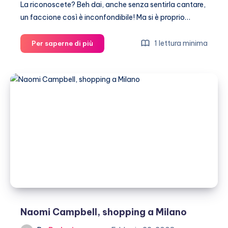
La riconoscete? Beh dai, anche senza sentirla cantare,
un faccione così è inconfondibile! Ma si è proprio…
Aretha
1 lettura minima
Per saperne di più
Franklin
fa
arrabbiare
la
Peta!
Naomi Campbell, shopping a Milano