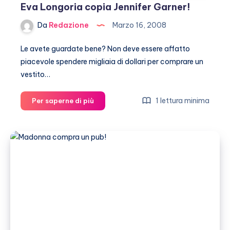
Eva Longoria copia Jennifer Garner!
Da
Redazione
Marzo 16, 2008
Le avete guardate bene? Non deve essere affatto
piacevole spendere migliaia di dollari per comprare un
vestito…
Eva
1 lettura minima
Per saperne di più
Longoria
copia
Jennifer
Garner!