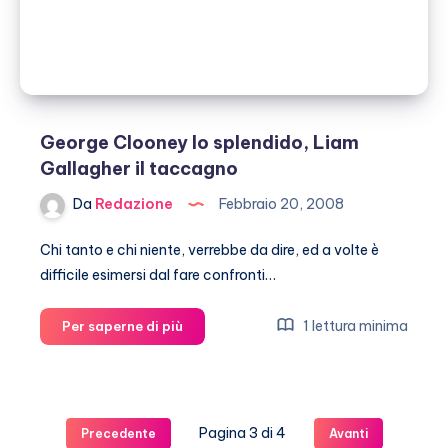
George Clooney lo splendido, Liam
Gallagher il taccagno
Da
Redazione
Febbraio 20, 2008
Chi tanto e chi niente, verrebbe da dire, ed a volte è
difficile esimersi dal fare confronti…
George
1 lettura minima
Per saperne di più
Clooney
lo
splendido,
Liam
Pagina 3 di 4
Precedente
Avanti
Gallagher