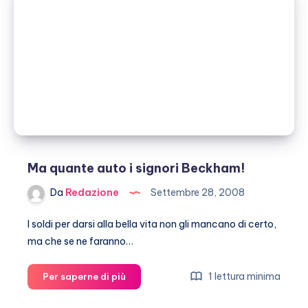
di
euro
in
poltrone!
Ma quante auto i signori Beckham!
Da
Redazione
Settembre 28, 2008
I soldi per darsi alla bella vita non gli mancano di certo,
ma che se ne faranno…
Ma
1 lettura minima
Per saperne di più
quante
auto