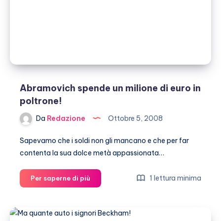
Abramovich spende un milione di euro in
poltrone!
Da
Redazione
Ottobre 5, 2008
Sapevamo che i soldi non gli mancano e che per far
contenta la sua dolce metà appassionata…
Abramovich
1 lettura minima
Per saperne di più
spende
un
milione