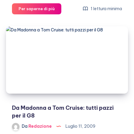
All’asta
1 lettura minima
Per saperne di più
le
registrazioni
hot
di
Madonna
Da Madonna a Tom Cruise: tutti pazzi
per il G8
Da
Redazione
Luglio 11, 2009