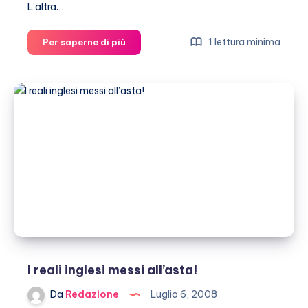
L’altra…
George
1 lettura minima
Per saperne di più
Clooney
si
regala
due
scooter!
I reali inglesi messi all’asta!
Da
Redazione
Luglio 6, 2008