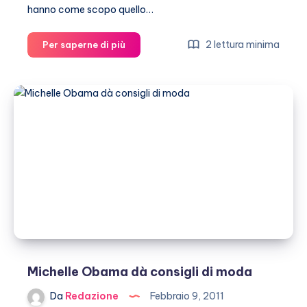
hanno come scopo quello…
Collane
2 lettura minima
Per saperne di più
da
stelle
del
cinema:
ecco
come
scegliere
i
modelli
per
somigliare
alle
VIP
Michelle Obama dà consigli di moda
Da
Redazione
Febbraio 9, 2011