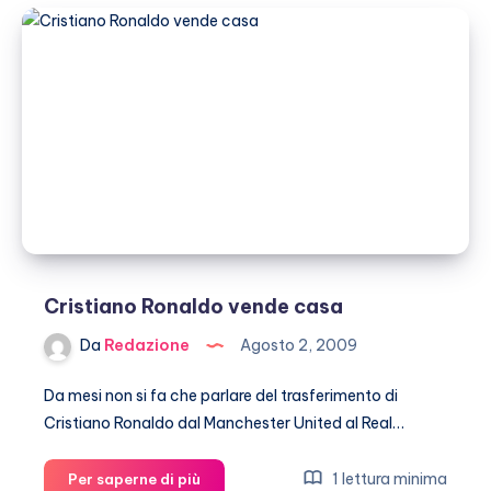
vivere
in
via
Montenapoleone
Cristiano Ronaldo vende casa
Da
Redazione
Agosto 2, 2009
Da mesi non si fa che parlare del trasferimento di
Cristiano Ronaldo dal Manchester United al Real…
Cristiano
1 lettura minima
Per saperne di più