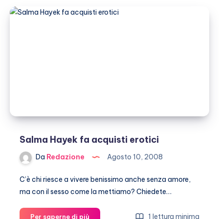
i
signori
Beckham!
Salma Hayek fa acquisti erotici
Da
Redazione
Agosto 10, 2008
C’è chi riesce a vivere benissimo anche senza amore,
ma con il sesso come la mettiamo? Chiedete…
Salma
1 lettura minima
Per saperne di più