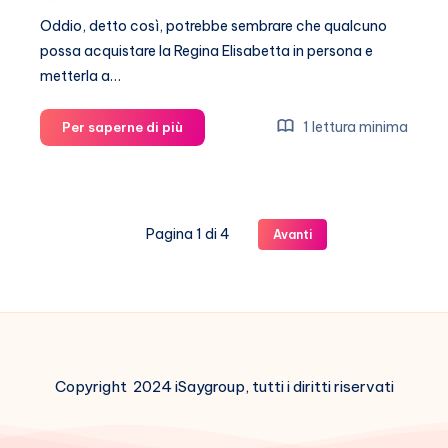
Oddio, detto così, potrebbe sembrare che qualcuno
possa acquistare la Regina Elisabetta in persona e
metterla a…
I
1 lettura minima
Per saperne di più
reali
inglesi
messi
all’asta!
Pagina 1 di 4
Avanti
Copyright 2024 iSaygroup, tutti i diritti riservati