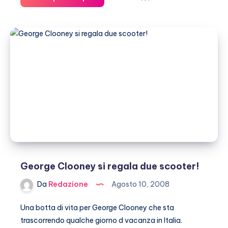
Hayek
fa
acquisti
erotici
George Clooney si regala due scooter!
Da
Redazione
Agosto 10, 2008
Una botta di vita per George Clooney che sta
trascorrendo qualche giorno d vacanza in Italia.