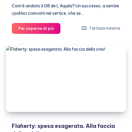
Com’è andato il G8 de L’Aquila? Un successo, a sentire
i politici coinvolti nel vertice, che se…
Da
1 lettura minima
Per saperne di più
Madonna
a
Tom
Cruise:
tutti
pazzi
per
il
G8
Flaherty: spesa esagerata. Alla faccia