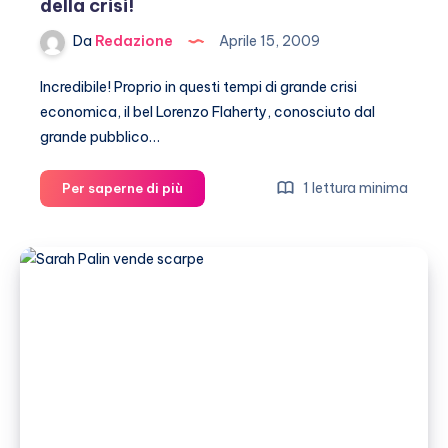
della crisi!
Da
Redazione
Aprile 15, 2009
Incredibile! Proprio in questi tempi di grande crisi
economica, il bel Lorenzo Flaherty, conosciuto dal
grande pubblico…
Flaherty:
1 lettura minima
Per saperne di più
spesa
esagerata.
Alla
faccia
della
crisi!