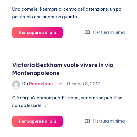
Una come lei è sempre al centro dell’attenzione, un po’
per il ruolo che ricopre in quanto…
Michelle
1 lettura minima
Per saperne di più
Obama
dà
consigli
di
Victoria Beckham vuole vivere in via
moda
Montenapoleone
Da
Redazione
Gennaio 3, 2010
C’è chi può chi non può. E lei può, eccome se può! E se
non potesse lei…
Victoria
1 lettura minima
Per saperne di più
Beckham
vuole