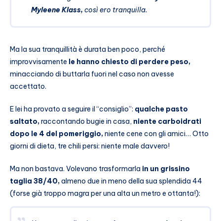
Myleene Klass,
così ero tranquilla.
Ma la sua tranquillità è durata ben poco, perché
improvvisamente
le hanno chiesto di perdere peso,
minacciando di buttarla fuori nel caso non avesse
accettato.
E lei ha provato a seguire il “consiglio”:
qualche pasto
saltato,
raccontando bugie in casa,
niente carboidrati
dopo le 4 del pomeriggio,
niente cene con gli amici… Otto
giorni di dieta, tre chili persi: niente male davvero!
Ma non bastava. Volevano trasformarla
in un grissino
taglia 38/40,
almeno due in meno della sua splendida 44
(forse già troppo magra per una alta un metro e ottanta!):