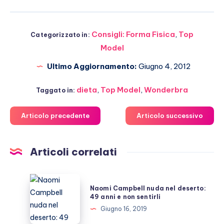
Consigli: Forma Fisica
,
Top
Categorizzato in:
Model
Ultimo Aggiornamento:
Giugno 4, 2012
dieta
,
Top Model
,
Wonderbra
Taggato in:
Articolo precedente
Articolo successivo
Articoli correlati
Naomi
Naomi Campbell nuda nel deserto:
Campbell
49 anni e non sentirli
nuda
Giugno 16, 2019
nel