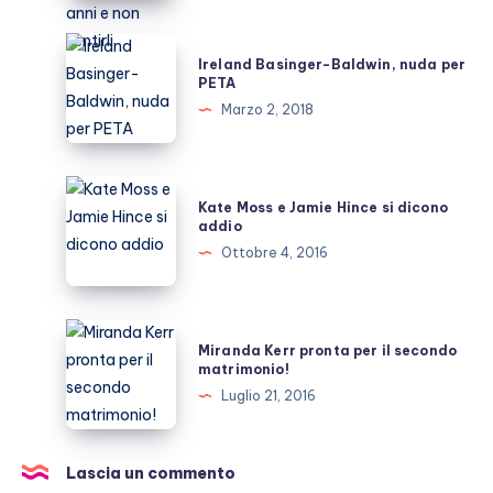
deserto:
49
Ireland
Ireland Basinger-Baldwin, nuda per
anni
Basinger-
PETA
e
Baldwin,
Marzo 2, 2018
non
nuda
sentirli
per
PETA
Kate
Kate Moss e Jamie Hince si dicono
Moss
addio
e
Ottobre 4, 2016
Jamie
Hince
si
Miranda
Miranda Kerr pronta per il secondo
dicono
Kerr
matrimonio!
addio
pronta
Luglio 21, 2016
per
il
secondo
Lascia un commento