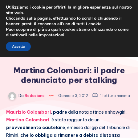
Utilizziamo i cookie per offrirti la migliore esperienza sul nostro
sito web.
Cliccando sulla pagina, effettuando lo scroll o chiudendo il
banner, presti il consenso all’uso di tutti i cookie
Puoi scoprire di più su quali cookie stiamo utilizzando o come
disattivarli nelle
impostazioni
.
Cronaca rosa, costume e
Accetta
società
Martina Colombari: il padre
denunciato per stalking
Da
Redazione
Gennaio 3, 2012
1 lettura minima
Maurizio Colombari
,
padre
della nota attrice e showgirl,
Martina Colombari
, è stato raggiunto da un
provvedimento cautelare
, emesso dal gip del Tribunale di
Rimini,
che lo obbliga a rimanere a debita distanza