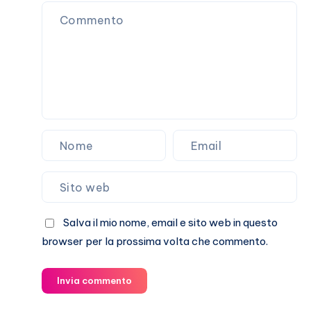
traumatico
da
stress”
Salva il mio nome, email e sito web in questo
browser per la prossima volta che commento.
Invia commento