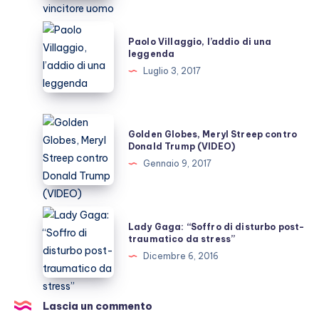
votano
per
Paolo
Paolo Villaggio, l’addio di una
un
Villaggio,
leggenda
vincitore
l’addio
Luglio 3, 2017
uomo
di
una
leggenda
Golden
Golden Globes, Meryl Streep contro
Globes,
Donald Trump (VIDEO)
Meryl
Gennaio 9, 2017
Streep
contro
Donald
Lady
Lady Gaga: “Soffro di disturbo post-
Trump
Gaga:
traumatico da stress”
(VIDEO)
“Soffro
Dicembre 6, 2016
di
disturbo
post-
Lascia un commento