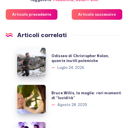
Articolo precedente
Articolo successivo
Articoli correlati
Odissea
Odissea di Christopher Nolan,
di
quante inutili polemiche
Christopher
Luglio 24, 2026
Nolan,
quante
inutili
Bruce
Bruce Willis, la moglie: rari momenti
polemiche
Willis,
di “lucidità”
la
Agosto 28, 2025
moglie:
rari
momenti
Timothée