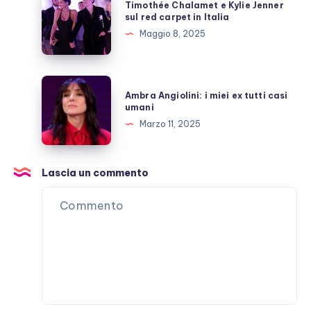
Timothée Chalamet e Kylie Jenner
di
Chalamet
sul red carpet in Italia
“lucidità”
e
Maggio 8, 2025
Kylie
Jenner
sul
Ambra
Ambra Angiolini: i miei ex tutti casi
red
Angiolini:
umani
carpet
i
Marzo 11, 2025
in
miei
Italia
ex
tutti
Lascia un commento
casi
umani