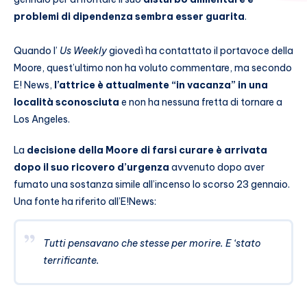
problemi di dipendenza sembra esser guarita
.
Quando l’
Us Weekly
giovedì ha contattato il portavoce della
Moore, quest’ultimo non ha voluto commentare, ma secondo
E! News,
l’attrice è attualmente “in vacanza” in una
località sconosciuta
e non ha nessuna fretta di tornare a
Los Angeles.
La
decisione della Moore di farsi curare è arrivata
dopo il suo ricovero d’urgenza
avvenuto dopo aver
fumato una sostanza simile all’incenso lo scorso 23 gennaio.
Una fonte ha riferito all’E!News:
Tutti pensavano che stesse per morire. E ‘stato
terrificante.