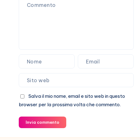
loro
storia
Salva il mio nome, email e sito web in questo
browser per la prossima volta che commento.
Invia commento