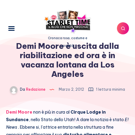
Cronaca rosa, costume e
Demi Moore è uscita dalla
società
riabilitazione ed ora è in
vacanza lontana da Los
Angeles
Da
Redazione
Marzo 2, 2012
1 lettura minima
Demi Moore
non è più in cura al
Cirque Lodge in
Sundance
, nello Stato dello Utah! A dare la notizia è stato
E!
News
. Ebbene si, l’attrice entrata nella struttura a fine
gennaio per affrontare il suo
disturbo alimentare e