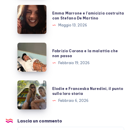
allo
Emma
Emma Marrone e l’amicizia costruita
scoperto
Marrone
con Stefano De Martino
e
Maggio 13, 2026
l’amicizia
costruita
con
Fabrizio
Fabrizio Corona e la malattia che
Stefano
Corona
non passa
De
e
Febbraio 19, 2026
Martino
la
malattia
che
Elodie
Elodie e Franceska Nuredini, il punto
non
e
sulla loro storia
passa
Franceska
Febbraio 6, 2026
Nuredini,
il
punto
Lascia un commento
sulla