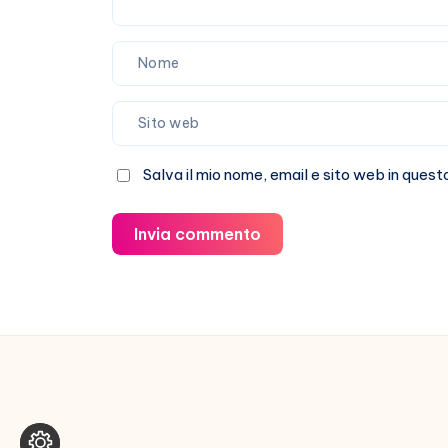
Salva il mio nome, email e sito web in que
Invia commento