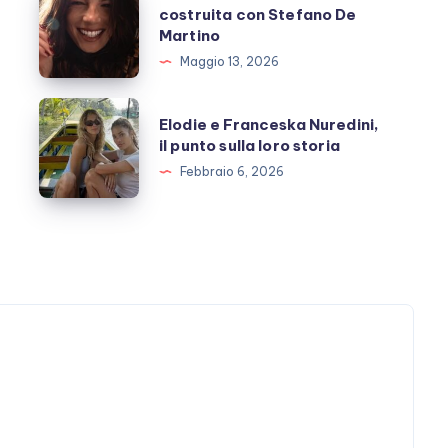
costruita con Stefano De
Marrone
Martino
e
Maggio 13, 2026
l’amicizia
costruita
Elodie
Elodie e Franceska Nuredini,
con
e
il punto sulla loro storia
Stefano
Franceska
Febbraio 6, 2026
De
Nuredini,
Martino
il
punto
sulla
loro
storia