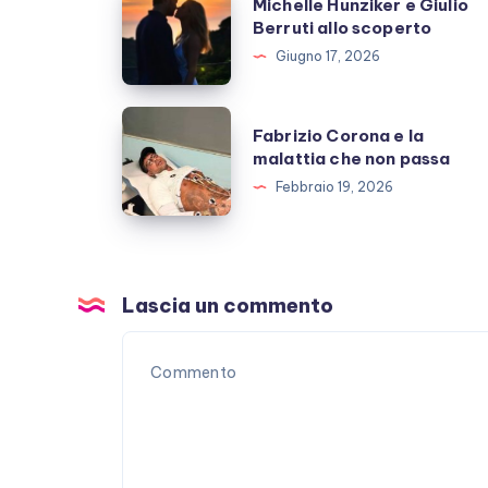
Michelle Hunziker e Giulio
Hunziker
Berruti allo scoperto
e
Giugno 17, 2026
Giulio
Berruti
Fabrizio
Fabrizio Corona e la
allo
Corona
malattia che non passa
scoperto
e
Febbraio 19, 2026
la
malattia
che
non
Lascia un commento
passa