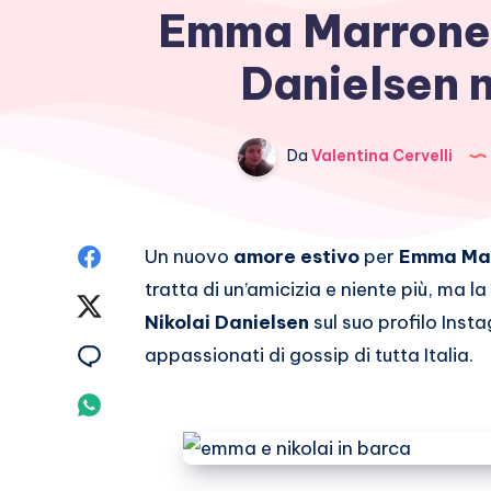
Emma Marrone,
Danielsen 
Da
Valentina Cervelli
Condividi
Un nuovo
amore estivo
per
Emma Ma
tratta di un’amicizia e niente più, ma 
su
Condividi
Nikolai Danielsen
sul suo profilo Inst
Facebook
su
Condividi
appassionati di gossip di tutta Italia.
Twitter
su
Condividi
Email
su