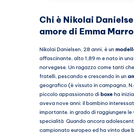
Whatsapp
Chi è Nikolai Daniels
amore di Emma Marr
Nikolai Danielsen, 28 anni, è un
modell
affascinante, alto 1,89 m e nato in una 
norvegese. Un ragazzo come tanti che 
fratelli, pescando e crescendo in un
am
geografico (è vissuto in campagna, N.d.
piccolo appassionato di
boxe
ha inizi
aveva nove anni: il bambino interessato
importante. in grado di raggiungere le
specialità Quando ancora adolescente
campionato europeo ed ha vinto due bro