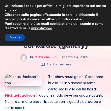
Utilizziamo i cookie per offrirti la migliore esperienza sul nostro
sito web.
Cliccando sulla pagina, effettuando lo scroll o chiudendo il
banner, presti il consenso all’uso di tutti i cookie
Puoi scoprire di più su quali cookie stiamo utilizzando o come
disattivarli nelle
impostazioni
.
Cronaca rosa, costume e
Figli Jackson: la vita va avanti
Accetta
società
col karate (gallery)
Da
Redazione
Dicembre 4, 2009
1 lettura minima
The show must go on. Così come
la vita. Il lutto ancora si sente,
certo, ma la vita dei tre figli di
Michael Jackson
in qualche modo deve pur andare avanti.
Nonni e zii molto presenti, uscite con le guardie del corpo e
tanto sport.