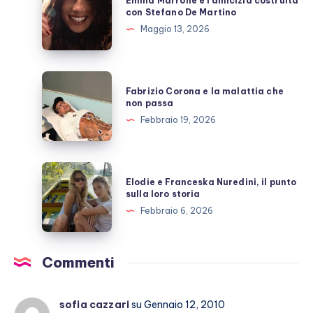
Emma Marrone e l’amicizia costruita
scoperto
Marrone
con Stefano De Martino
e
Maggio 13, 2026
l’amicizia
costruita
con
Fabrizio
Fabrizio Corona e la malattia che
Stefano
Corona
non passa
De
e
Febbraio 19, 2026
Martino
la
malattia
che
Elodie
Elodie e Franceska Nuredini, il punto
non
e
sulla loro storia
passa
Franceska
Febbraio 6, 2026
Nuredini,
il
punto
Commenti
sulla
loro
sofia cazzari
su Gennaio 12, 2010
storia