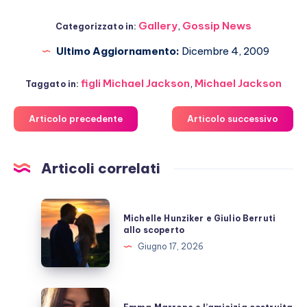
Gallery
,
Gossip News
Categorizzato in:
Ultimo Aggiornamento:
Dicembre 4, 2009
figli Michael Jackson
,
Michael Jackson
Taggato in:
Articolo precedente
Articolo successivo
Articoli correlati
Michelle
Michelle Hunziker e Giulio Berruti
Hunziker
allo scoperto
e
Giugno 17, 2026
Giulio
Berruti
allo
Emma