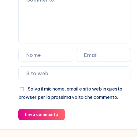
storia
Salva il mio nome, email e sito web in questo
browser per la prossima volta che commento.
Invia commento