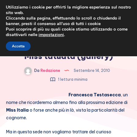
Utilizziamo i cookie per offrirti la migliore esperienza sul nostro
sito web.
Cliccando sulla pagina, effettuando lo scroll o chiudendo il
banner, presti il consenso all’uso di tutti i cookie
Puoi scoprire di più su quali cookie stiamo utilizzando o come
disattivarli nelle
impostazioni
.
Cronaca rosa, costume e
Francesca Testasecca, una
Accetta
società
Miss tatuata (gallery)
Da
Redazione
Settembre 14, 2010
1 lettura minima
Francesca Testasecca
, un
nome che ricorderemo almeno fino alla prossima edizione di
Miss Italia
o forse anche più in là, vista la particolarità del
cognome.
Ma in questa sede non vogliamo trattare del curioso