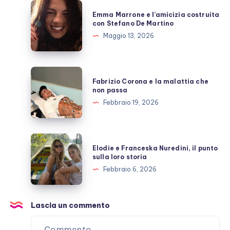
allo
Emma
Emma Marrone e l’amicizia costruita
scoperto
Marrone
con Stefano De Martino
e
Maggio 13, 2026
l’amicizia
costruita
con
Fabrizio
Fabrizio Corona e la malattia che
Stefano
Corona
non passa
De
e
Febbraio 19, 2026
Martino
la
malattia
che
Elodie
Elodie e Franceska Nuredini, il punto
non
e
sulla loro storia
passa
Franceska
Febbraio 6, 2026
Nuredini,
il
punto
Lascia un commento
sulla
loro