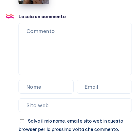
Nuredini,
il
punto
Lascia un commento
sulla
loro
storia
Salva il mio nome, email e sito web in questo
browser per la prossima volta che commento.