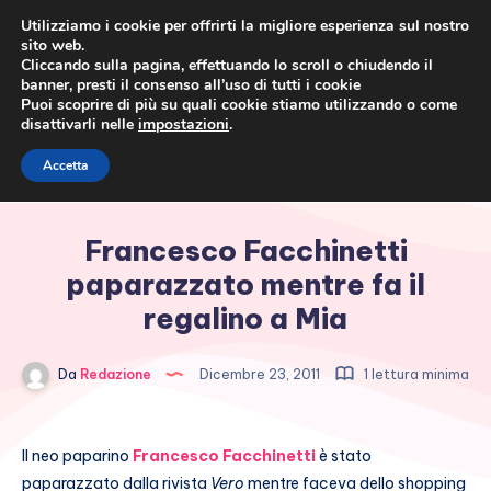
Utilizziamo i cookie per offrirti la migliore esperienza sul nostro
sito web.
Cliccando sulla pagina, effettuando lo scroll o chiudendo il
banner, presti il consenso all’uso di tutti i cookie
Puoi scoprire di più su quali cookie stiamo utilizzando o come
disattivarli nelle
impostazioni
.
Cronaca rosa, costume e
Accetta
società
Francesco Facchinetti
paparazzato mentre fa il
regalino a Mia
Da
Redazione
Dicembre 23, 2011
1 lettura minima
Il neo paparino
Francesco Facchinetti
è stato
paparazzato dalla rivista
Vero
mentre faceva dello shopping