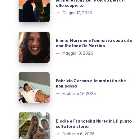
Michelle Hunziker e Giulio Berruti
Hunziker
allo scoperto
e
Giugno 17, 2026
Giulio
Berruti
allo
Emma
Emma Marrone e l’amicizia costruita
scoperto
Marrone
con Stefano De Martino
e
Maggio 13, 2026
l’amicizia
costruita
con
Fabrizio
Fabrizio Corona e la malattia che
Stefano
Corona
non passa
De
e
Febbraio 19, 2026
Martino
la
malattia
che
Elodie
Elodie e Franceska Nuredini, il punto
non
e
sulla loro storia
passa
Franceska
Febbraio 6, 2026