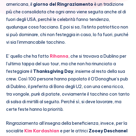
americana, il
giorno del Ringraziamento
è un tradizione
più che consolidata che ogni anno viene seguita anche al di
fuori degli USA, perché le celebrità fanno tendenza,
qualunque cosa facciano. E poi si sa, l’istinto patriottico non
si può dominare, chi non festeggia in casa, lo fa fuori, purché
vi sia l’immancabile tacchino.
E’ quello che ha fatto
Rihanna
, che si trovava a Dublino per
l’ultima tappa del suo tour, ma che non ha rinunciato a
festeggiare il
Thanksgiving Day
, insieme al resto della sua
crew. Così 100 persone hanno popolato il O’Donoghue’s pub
di Dublino, il preferito di Bono degli U2, con una cena ricca,
tra vongole, purè di patate, ovviamente il tacchino con tanto
di salsa di mirtilli al seguito. Perché sì, si deve lavorare, ma
certe feste hanno la priorità.
Ringraziamento all’insegna della beneficienza, invece, per la
socialite
Kim Kardashian
e per le attrici
Zooey Deschanel