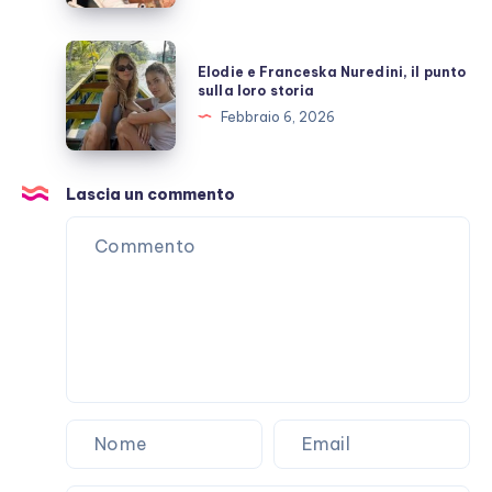
malattia
che
Elodie
Elodie e Franceska Nuredini, il punto
non
e
sulla loro storia
passa
Franceska
Febbraio 6, 2026
Nuredini,
il
punto
Lascia un commento
sulla
loro
storia