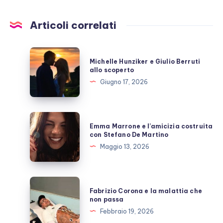
Articoli correlati
Michelle
Michelle Hunziker e Giulio Berruti
Hunziker
allo scoperto
e
Giugno 17, 2026
Giulio
Berruti
allo
Emma
Emma Marrone e l’amicizia costruita
scoperto
Marrone
con Stefano De Martino
e
Maggio 13, 2026
l’amicizia
costruita
con
Fabrizio
Fabrizio Corona e la malattia che
Stefano
Corona
non passa
De
e
Febbraio 19, 2026
Martino
la