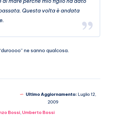
al mare perché mio figlio ha dato
 passata. Questa volta è andata
e.
di “duroooo” ne sanno qualcosa.
Ultimo Aggiornamento:
Luglio 12,
2009
nzo Bossi
,
Umberto Bossi