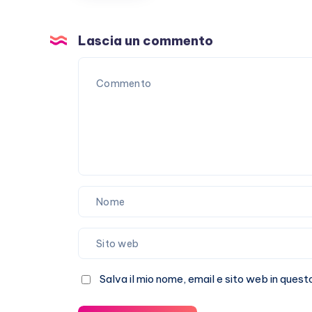
malattia
che
non
Lascia un commento
passa
Salva il mio nome, email e sito web in que