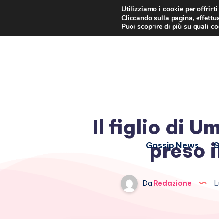
Utilizziamo i cookie per offrirt
Cliccando sulla pagina, effettua
Puoi scoprire di più su quali c
Il figlio di 
preso i
Gossip News
S
Da
Redazione
L