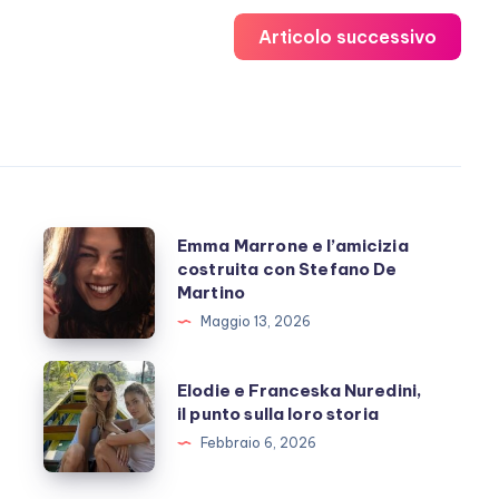
Articolo successivo
Emma
Emma Marrone e l’amicizia
costruita con Stefano De
Marrone
Martino
e
Maggio 13, 2026
l’amicizia
costruita
Elodie
Elodie e Franceska Nuredini,
con
e
il punto sulla loro storia
Stefano
Franceska
Febbraio 6, 2026
De
Nuredini,
Martino