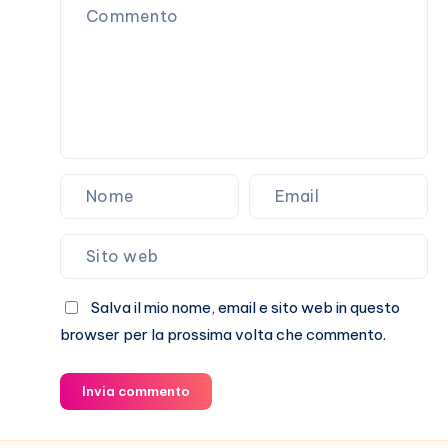
loro
storia
Salva il mio nome, email e sito web in questo
browser per la prossima volta che commento.
Invia commento