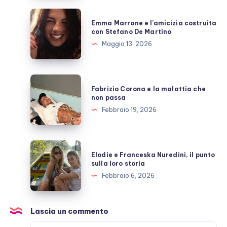
allo
Emma
Emma Marrone e l’amicizia costruita
scoperto
Marrone
con Stefano De Martino
e
Maggio 13, 2026
l’amicizia
costruita
con
Fabrizio
Fabrizio Corona e la malattia che
Stefano
Corona
non passa
De
e
Febbraio 19, 2026
Martino
la
malattia
che
Elodie
Elodie e Franceska Nuredini, il punto
non
e
sulla loro storia
passa
Franceska
Febbraio 6, 2026
Nuredini,
il
punto
Lascia un commento
sulla