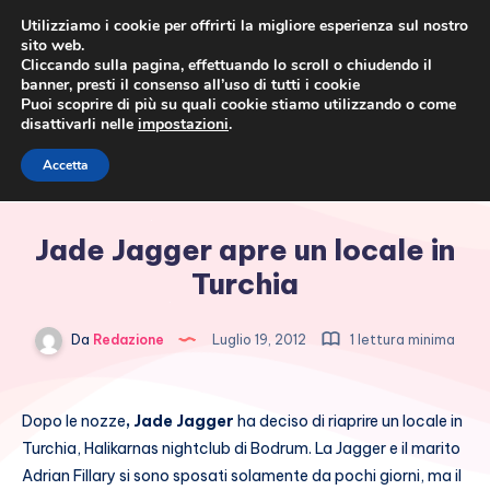
Utilizziamo i cookie per offrirti la migliore esperienza sul nostro
sito web.
Cliccando sulla pagina, effettuando lo scroll o chiudendo il
banner, presti il consenso all’uso di tutti i cookie
Puoi scoprire di più su quali cookie stiamo utilizzando o come
disattivarli nelle
impostazioni
.
Cronaca rosa, costume e
Accetta
società
Jade Jagger apre un locale in
Turchia
Da
Redazione
Luglio 19, 2012
1 lettura minima
Dopo le nozze
, Jade Jagger
ha deciso di riaprire un locale in
Turchia, Halikarnas nightclub di Bodrum. La Jagger e il marito
Adrian Fillary si sono sposati solamente da pochi giorni, ma il