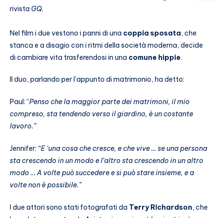
rivista
GQ
.
Nel film i due vestono i panni di una
coppia sposata
, che
stanca e a disagio con i ritmi della società moderna, decide
di cambiare vita trasferendosi in una
comune hippie
.
Il duo, parlando per l’appunto di matrimonio, ha detto:
Paul: “
Penso che la maggior parte dei matrimoni, il mio
compreso, sta tendendo verso il giardino, è un costante
lavoro.”
Jennifer:
“E ‘una cosa che cresce, e che vive … se una persona
sta crescendo in un modo e l’altro sta crescendo in un altro
modo … A volte può succedere e si può stare insieme, e a
volte non è possibile.”
I due attori sono stati fotografati da
Terry Richardson
, che