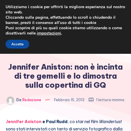
Utilizziamo i cookie per offrirti la migliore esperienza sul nostro
sito web.
Cliccando sulla pagina, effettuando lo scroll o chiudendo il
banner, presti il consenso all’uso di tutti i cookie
Puoi scoprire di più su quali cookie stiamo utilizzando o come
disattivarli nelle
impostazioni
.
Cronaca rosa, costume e
Accetta
società
Jennifer Aniston: non è incinta
di tre gemelli e lo dimostra
sulla copertina di GQ
Da
Redazione
Febbraio 15, 2012
1 lettura minima
Jennifer Aniston
e Paul Rudd
, co star nel film
Wanderlust
sono stati intervistati con tanto di servizio fotografico dalla