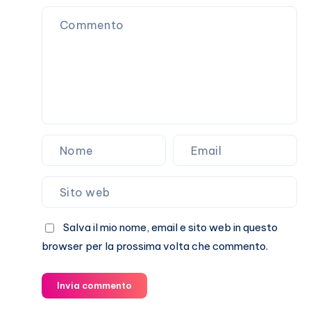
sulla
loro
storia
Salva il mio nome, email e sito web in questo
browser per la prossima volta che commento.
Invia commento