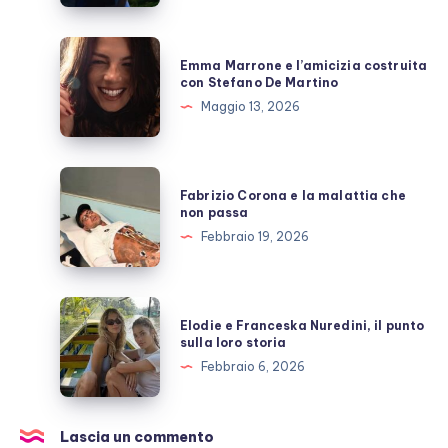
Berruti
allo
Emma
Emma Marrone e l’amicizia costruita
scoperto
Marrone
con Stefano De Martino
e
Maggio 13, 2026
l’amicizia
costruita
con
Fabrizio
Fabrizio Corona e la malattia che
Stefano
Corona
non passa
De
e
Febbraio 19, 2026
Martino
la
malattia
che
Elodie
Elodie e Franceska Nuredini, il punto
non
e
sulla loro storia
passa
Franceska
Febbraio 6, 2026
Nuredini,
il
punto
Lascia un commento