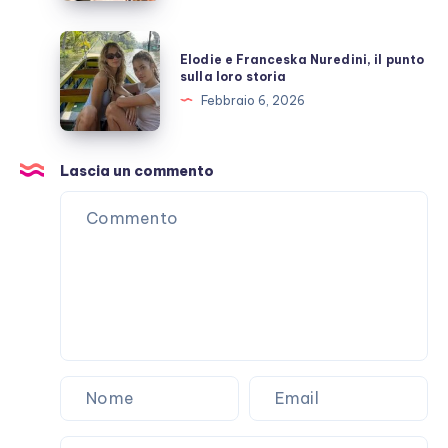
malattia
che
Elodie
Elodie e Franceska Nuredini, il punto
non
e
sulla loro storia
passa
Franceska
Febbraio 6, 2026
Nuredini,
il
punto
Lascia un commento
sulla
loro
storia