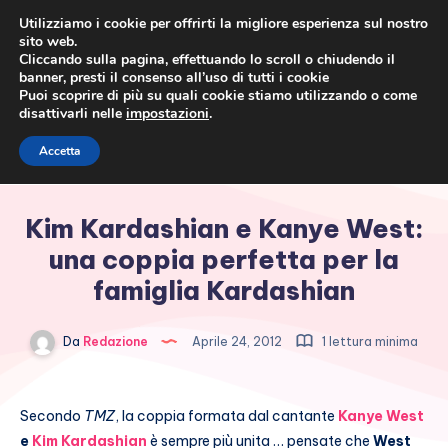
Utilizziamo i cookie per offrirti la migliore esperienza sul nostro
sito web.
Cliccando sulla pagina, effettuando lo scroll o chiudendo il
banner, presti il consenso all’uso di tutti i cookie
Puoi scoprire di più su quali cookie stiamo utilizzando o come
disattivarli nelle
impostazioni
.
Cronaca rosa, costume e
Accetta
società
Kim Kardashian e Kanye West:
una coppia perfetta per la
famiglia Kardashian
Da
Redazione
Aprile 24, 2012
1 lettura minima
Secondo
TMZ
, la coppia formata dal cantante
Kanye West
e
Kim Kardashian
è sempre più unita … pensate che
West