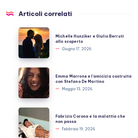
Articoli correlati
Michelle
Michelle Hunziker e Giulio Berruti
Hunziker
allo scoperto
e
Giugno 17, 2026
Giulio
Berruti
allo
Emma
Emma Marrone e l’amicizia costruita
scoperto
Marrone
con Stefano De Martino
e
Maggio 13, 2026
l’amicizia
costruita
con
Fabrizio
Fabrizio Corona e la malattia che
Stefano
Corona
non passa
De
e
Febbraio 19, 2026
Martino
la