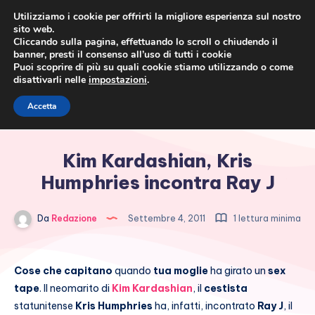
Utilizziamo i cookie per offrirti la migliore esperienza sul nostro
sito web.
Cliccando sulla pagina, effettuando lo scroll o chiudendo il
banner, presti il consenso all’uso di tutti i cookie
Puoi scoprire di più su quali cookie stiamo utilizzando o come
disattivarli nelle
impostazioni
.
Cronaca rosa, costume e
Accetta
società
Kim Kardashian, Kris
Humphries incontra Ray J
Da
Redazione
Settembre 4, 2011
1 lettura minima
Cose che capitano
quando
tua moglie
ha girato un
sex
tape
. Il neomarito di
Kim Kardashian
, il
cestista
statunitense
Kris Humphries
ha, infatti, incontrato
Ray J
, il