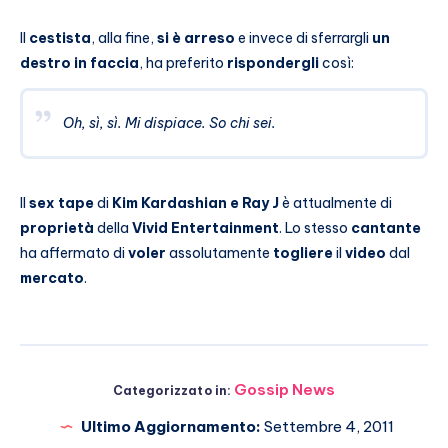
Il
cestista
, alla fine,
si è arreso
e invece di sferrargli
un
destro in faccia
, ha preferito
rispondergli
così:
Oh, sì, sì. Mi dispiace. So chi sei.
Il
sex tape
di
Kim Kardashian e Ray J
è attualmente di
proprietà
della
Vivid Entertainment
. Lo stesso
cantante
ha affermato di
voler
assolutamente
togliere
il
video
dal
mercato
.
Gossip News
Categorizzato in:
Ultimo Aggiornamento:
Settembre 4, 2011