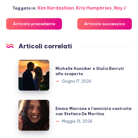
Kim Kardashian
,
Kris Humphries
,
Ray J
Taggato in:
Articolo precedente
Articolo successivo
Articoli correlati
Michelle
Michelle Hunziker e Giulio Berruti
Hunziker
allo scoperto
e
Giugno 17, 2026
Giulio
Berruti
allo
Emma
Emma Marrone e l’amicizia costruita
scoperto
Marrone
con Stefano De Martino
e
Maggio 13, 2026
l’amicizia
costruita