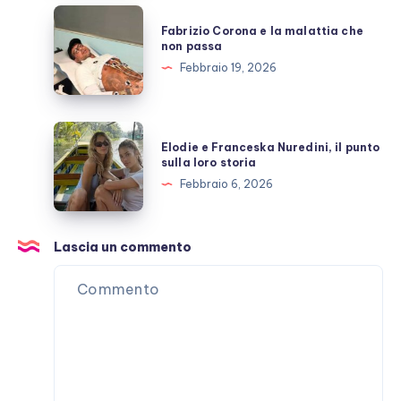
con
Fabrizio
Fabrizio Corona e la malattia che
Stefano
Corona
non passa
De
e
Febbraio 19, 2026
Martino
la
malattia
che
Elodie
Elodie e Franceska Nuredini, il punto
non
e
sulla loro storia
passa
Franceska
Febbraio 6, 2026
Nuredini,
il
punto
Lascia un commento
sulla
loro
storia