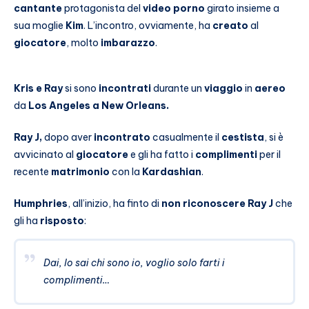
cantante
protagonista del
video porno
girato insieme a
sua moglie
Kim
. L’incontro, ovviamente, ha
creato
al
giocatore
, molto
imbarazzo
.
Kris e Ray
si sono
incontrati
durante un
viaggio
in
aereo
da
Los Angeles a New Orleans.
Ray J,
dopo aver
incontrato
casualmente il
cestista
, si è
avvicinato al
giocatore
e gli ha fatto i
complimenti
per il
recente
matrimonio
con la
Kardashian
.
Humphries
, all’inizio, ha finto di
non riconoscere Ray J
che
gli ha
risposto
:
Dai, lo sai chi sono io, voglio solo farti i
complimenti…