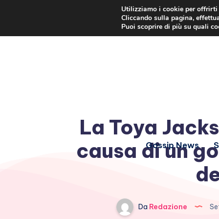
Utilizziamo i cookie per offrirt
Cliccando sulla pagina, effettua
Puoi scoprire di più su quali c
La Toya Jacks
causa di un go
Gossip News
S
de
Da
Redazione
Set