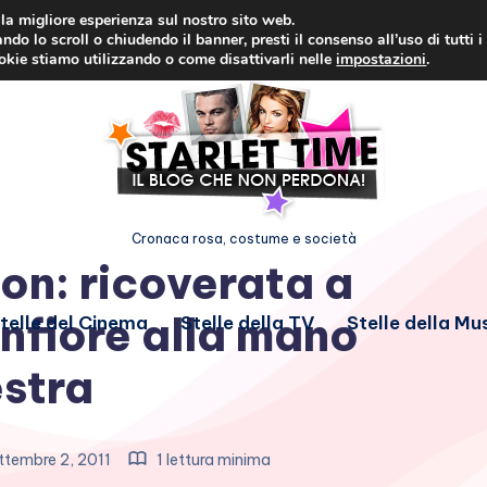
i la migliore esperienza sul nostro sito web.
ndo lo scroll o chiudendo il banner, presti il consenso all’uso di tutti i
ookie stiamo utilizzando o come disattivarli nelle
impostazioni
.
Cronaca rosa, costume e società
on: ricoverata a
nfiore alla mano
telle del Cinema
Stelle della TV
Stelle della Mu
stra
tembre 2, 2011
1 lettura minima