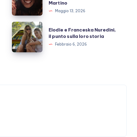
Martino
e
Maggio 13, 2026
l’amicizia
costruita
Elodie
Elodie e Franceska Nuredini,
con
e
il punto sulla loro storia
Stefano
Franceska
Febbraio 6, 2026
De
Nuredini,
Martino
il
punto
sulla
loro
storia