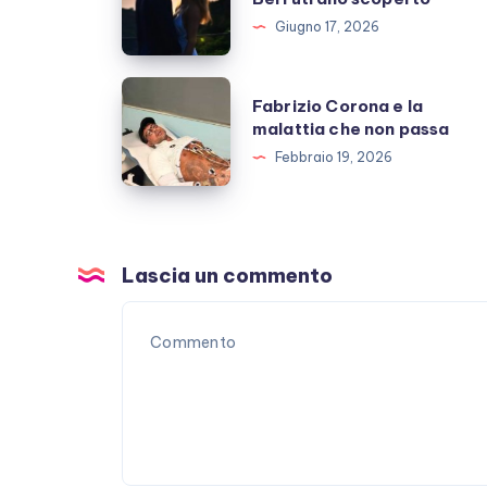
e
Giugno 17, 2026
Giulio
Berruti
Fabrizio
Fabrizio Corona e la
allo
Corona
malattia che non passa
scoperto
e
Febbraio 19, 2026
la
malattia
che
non
Lascia un commento
passa