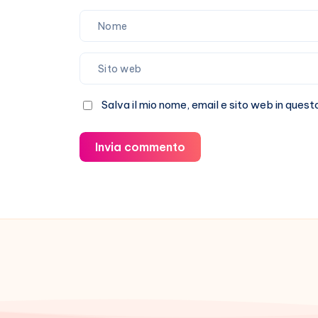
Salva il mio nome, email e sito web in que
Invia commento