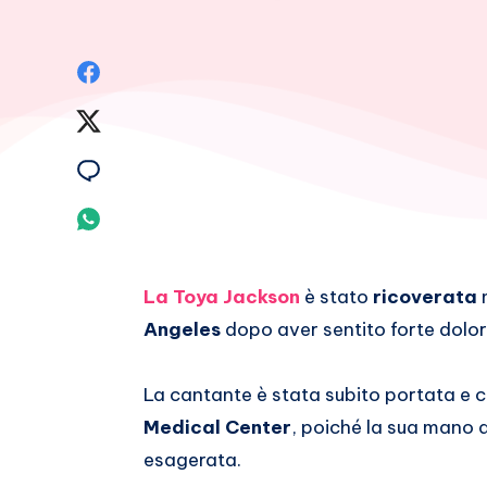
Condividi
su
Condividi
Facebook
su
Condividi
Twitter
su
Condividi
Email
su
La Toya Jackson
è stato
ricoverata
m
Whatsapp
Angeles
dopo aver sentito forte dolor
La cantante è stata subito portata e c
Medical Center
, poiché la sua mano 
esagerata.