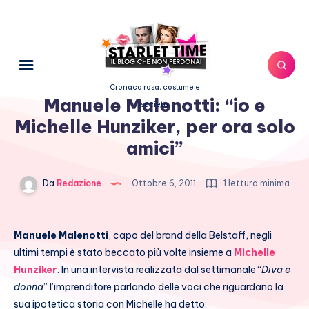
Cronaca rosa, costume e
Manuele Malenotti: “io e
società
Michelle Hunziker, per ora solo
amici”
Da
Redazione
Ottobre 6, 2011
1 lettura minima
Manuele Malenotti
, capo del brand della Belstaff, negli
ultimi tempi è stato beccato più volte insieme a
Michelle
Hunziker
. In una intervista realizzata dal settimanale “
Diva e
donna
” l’imprenditore parlando delle voci che riguardano la
sua ipotetica storia con Michelle ha detto: