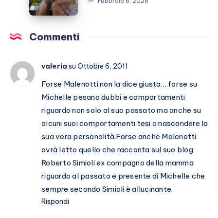
Febbraio 6, 2026
Nuredini,
il
punto
Commenti
sulla
loro
valeria
su Ottobre 6, 2011
storia
Forse Malenotti non la dice giusta….forse su
Michelle pesano dubbi e comportamenti
riguardo non solo al suo passato ma anche su
alcuni suoi comportamenti tesi a nascondere la
sua vera personalità.Forse anche Malenotti
avrà letto quello che racconta sul suo blog
Roberto Simioli ex compagno della mamma
riguardo al passato e presente di Michelle che
sempre secondo Simioli è allucinante.
Rispondi