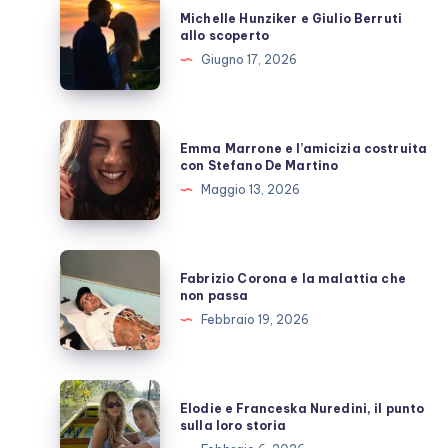
Michelle
Michelle Hunziker e Giulio Berruti
Hunziker
allo scoperto
e
Giugno 17, 2026
Giulio
Berruti
allo
Emma
Emma Marrone e l’amicizia costruita
scoperto
Marrone
con Stefano De Martino
e
Maggio 13, 2026
l’amicizia
costruita
con
Fabrizio
Fabrizio Corona e la malattia che
Stefano
Corona
non passa
De
e
Febbraio 19, 2026
Martino
la
malattia
che
Elodie
Elodie e Franceska Nuredini, il punto
non
e
sulla loro storia
passa
Franceska