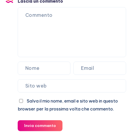
Lascia un commento
sulla
loro
storia
Salva il mio nome, email e sito web in questo
browser per la prossima volta che commento.
Invia commento