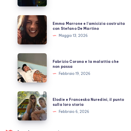
Giulio
Berruti
allo
Emma
Emma Marrone e l’amicizia costruita
scoperto
Marrone
con Stefano De Martino
e
Maggio 13, 2026
l’amicizia
costruita
con
Fabrizio
Fabrizio Corona e la malattia che
Stefano
Corona
non passa
De
e
Febbraio 19, 2026
Martino
la
malattia
che
Elodie
Elodie e Franceska Nuredini, il punto
non
e
sulla loro storia
passa
Franceska
Febbraio 6, 2026
Nuredini,
il
punto