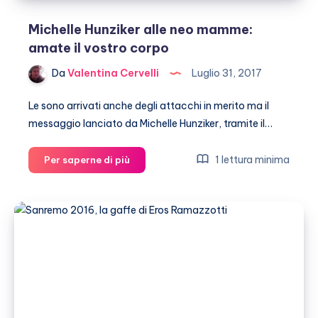
Michelle Hunziker alle neo mamme:
amate il vostro corpo
Da
Valentina Cervelli
Luglio 31, 2017
Le sono arrivati anche degli attacchi in merito ma il
messaggio lanciato da Michelle Hunziker, tramite il…
Michelle
1 lettura minima
Per saperne di più
Hunziker
alle
neo
mamme:
amate
il
vostro
corpo