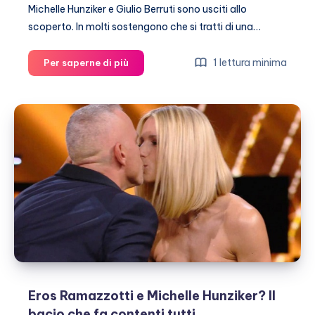
Michelle Hunziker e Giulio Berruti sono usciti allo
scoperto. In molti sostengono che si tratti di una…
Michelle
1 lettura minima
Per saperne di più
Hunziker
e
Giulio
Berruti
allo
scoperto
Eros Ramazzotti e Michelle Hunziker? Il
bacio che fa contenti tutti