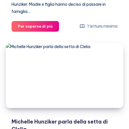
Hunziker. Madre e figlia hanno deciso di passare in
famiglia…
Capodanno
1 lettura minima
Per saperne di più
al
mare
per
Aurora
e
Michelle
Hunziker
Michelle Hunziker parla della setta di