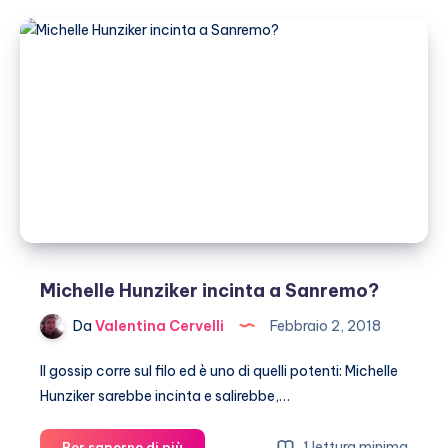
volevano
gettare
acido
su
Aurora
Michelle Hunziker incinta a Sanremo?
Da
Valentina Cervelli
Febbraio 2, 2018
Il gossip corre sul filo ed è uno di quelli potenti: Michelle
Hunziker sarebbe incinta e salirebbe,…
Michelle
1 lettura minima
Per saperne di più