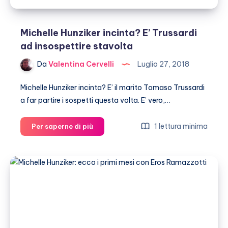
Michelle Hunziker incinta? E’ Trussardi
ad insospettire stavolta
Da
Valentina Cervelli
Luglio 27, 2018
Michelle Hunziker incinta? E’ il marito Tomaso Trussardi
a far partire i sospetti questa volta. E’ vero,…
Michelle
1 lettura minima
Per saperne di più
Hunziker
incinta?
E’
Trussardi
ad
insospettire
stavolta