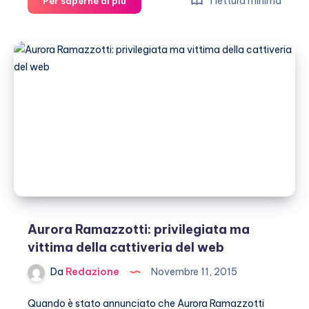
Michelle
1 lettura minima
Per saperne di più
Hunziker,
ecco
come
trascorrerà
il
Natale
Aurora Ramazzotti: privilegiata ma
vittima della cattiveria del web
Da
Redazione
Novembre 11, 2015
Quando è stato annunciato che Aurora Ramazzotti