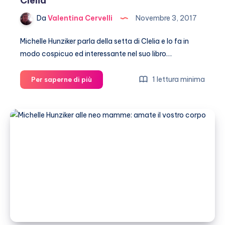
Clelia
Da
Valentina Cervelli
Novembre 3, 2017
Michelle Hunziker parla della setta di Clelia e lo fa in
modo cospicuo ed interessante nel suo libro…
Michelle
1 lettura minima
Per saperne di più
Hunziker
parla
della
setta
di
Clelia