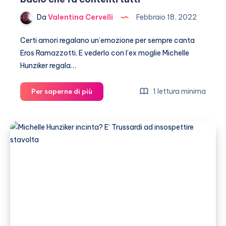
Da
Valentina Cervelli
Febbraio 18, 2022
Certi amori regalano un’emozione per sempre canta
Eros Ramazzotti. E vederlo con l’ex moglie Michelle
Hunziker regala…
Eros
1 lettura minima
Per saperne di più
Ramazzotti
e
Michelle
Hunziker?
Il
bacio
che
fa
contenti
tutti