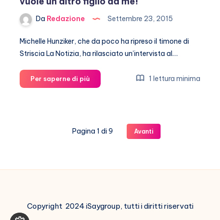
vuole un altro figlio da me!
Da
Redazione
Settembre 23, 2015
Michelle Hunziker, che da poco ha ripreso il timone di
Striscia La Notizia, ha rilasciato un’intervista al…
Michelle
1 lettura minima
Per saperne di più
Hunziker,
Tomaso
Trussardi
vuole
Pagina 1 di 9
Avanti
un
altro
figlio
da
me!
Copyright 2024 iSaygroup, tutti i diritti riservati