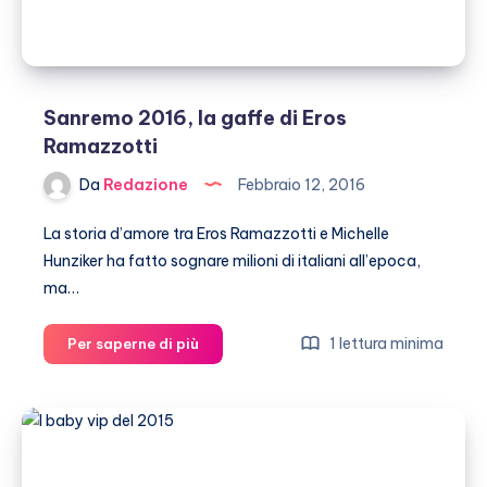
Sanremo 2016, la gaffe di Eros
Ramazzotti
Da
Redazione
Febbraio 12, 2016
La storia d’amore tra Eros Ramazzotti e Michelle
Hunziker ha fatto sognare milioni di italiani all’epoca,
ma…
Sanremo
1 lettura minima
Per saperne di più
2016,
la
gaffe
di
Eros