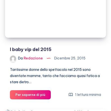
Ramazzotti
I baby vip del 2015
Da
Redazione
Dicembre 25, 2015
Tantissime donne dello spettacolo nel 2015 sono
diventate mamme, tanto che facciamo quasi fatica a
stare dietro…
I
1 lettura minima
Per saperne di più
baby
vip