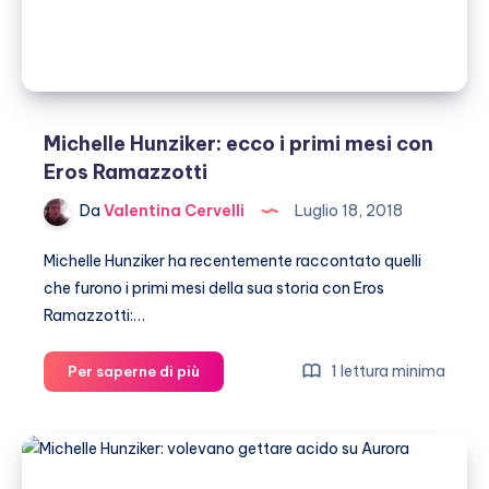
Michelle Hunziker: ecco i primi mesi con
Eros Ramazzotti
Da
Valentina Cervelli
Luglio 18, 2018
Michelle Hunziker ha recentemente raccontato quelli
che furono i primi mesi della sua storia con Eros
Ramazzotti:…
Michelle
1 lettura minima
Per saperne di più
Hunziker:
ecco
i
primi