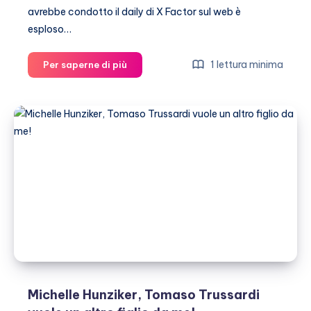
avrebbe condotto il daily di X Factor sul web è
esploso…
Aurora
1 lettura minima
Per saperne di più
Ramazzotti:
privilegiata
ma
vittima
della
cattiveria
del
web
Michelle Hunziker, Tomaso Trussardi