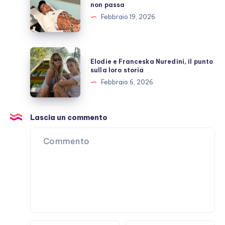
Corona
non passa
De
e
Febbraio 19, 2026
Martino
la
malattia
che
Elodie
Elodie e Franceska Nuredini, il punto
non
e
sulla loro storia
passa
Franceska
Febbraio 6, 2026
Nuredini,
il
punto
Lascia un commento
sulla
loro
storia