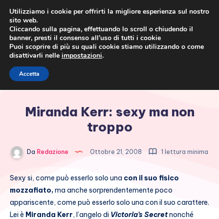
Utilizziamo i cookie per offrirti la migliore esperienza sul nostro
sito web.
Cliccando sulla pagina, effettuando lo scroll o chiudendo il
banner, presti il consenso all’uso di tutti i cookie
Puoi scoprire di più su quali cookie stiamo utilizzando o come
disattivarli nelle
impostazioni
.
Cronaca rosa, costume e
Accetta
società
Miranda Kerr: sexy ma non
troppo
Da
Redazione
Ottobre 21, 2008
1 lettura minima
Sexy si, come può esserlo solo una
con il suo fisico
mozzafiato,
ma anche sorprendentemente poco
appariscente, come può esserlo solo una con il suo carattere.
Lei è
Miranda Kerr
, l’angelo di
Victoria’s Secret
nonché