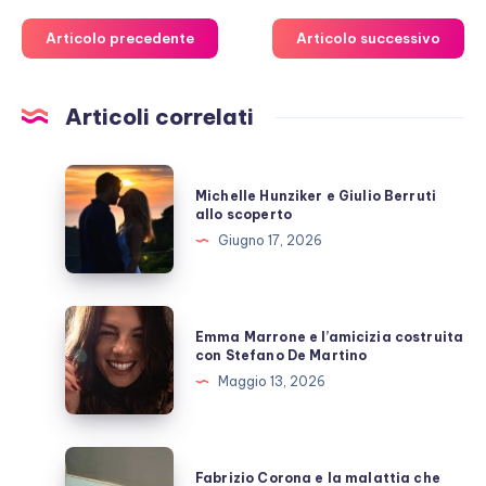
Articolo precedente
Articolo successivo
Articoli correlati
Michelle
Michelle Hunziker e Giulio Berruti
Hunziker
allo scoperto
e
Giugno 17, 2026
Giulio
Berruti
allo
Emma
Emma Marrone e l’amicizia costruita
scoperto
Marrone
con Stefano De Martino
e
Maggio 13, 2026
l’amicizia
costruita
con
Fabrizio
Fabrizio Corona e la malattia che
Stefano